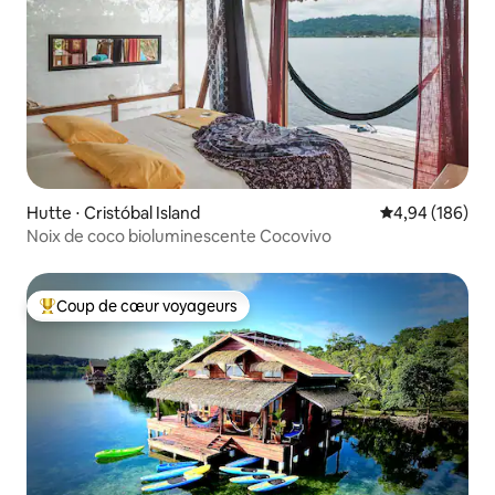
Hutte ⋅ Cristóbal Island
Évaluation moy
4,94 (186)
Noix de coco bioluminescente Cocovivo
Coup de cœur voyageurs
Coups de cœur voyageurs les plus appréciés