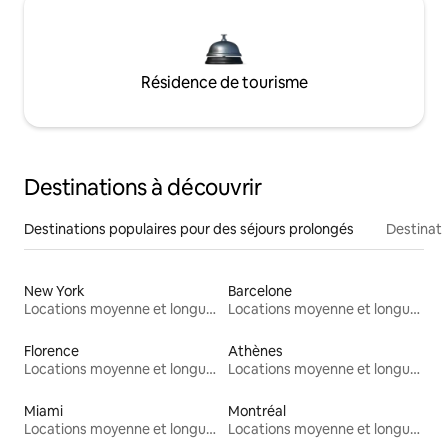
Résidence de tourisme
Destinations à découvrir
Destinations populaires pour des séjours prolongés
Destinati
New York
Barcelone
Locations moyenne et longue durée
Locations moyenne et longue durée
Florence
Athènes
Locations moyenne et longue durée
Locations moyenne et longue durée
Miami
Montréal
Locations moyenne et longue durée
Locations moyenne et longue durée