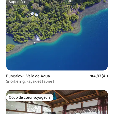
Superhôte
Superhôte
Bungalow ⋅ Valle de Agua
Évaluation mo
4,83 (41)
Snorkeling, kayak et faune !
Coup de cœur voyageurs
Coup de cœur voyageurs