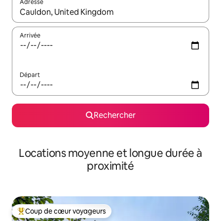
Adresse
Lorsque les résultats s'affichent, utilisez les flèches vers le hau
Arrivée
Départ
Rechercher
Locations moyenne et longue durée à
proximité
Coup de cœur voyageurs
Coups de cœur voyageurs les plus appréciés