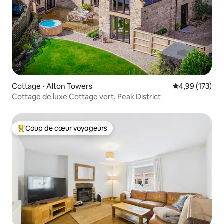
Cottage ⋅ Alton Towers
Évaluation moy
4,99 (173)
Cottage de luxe Cottage vert, Peak District
Coup de cœur voyageurs
Coups de cœur voyageurs les plus appréciés