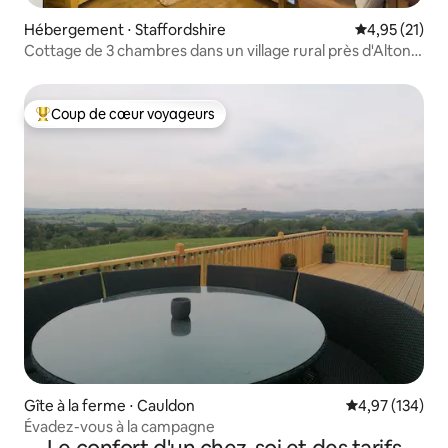
Hébergement ⋅ Staffordshire
Évaluation mo
4,95 (21)
Cottage de 3 chambres dans un village rural près d'Alton
Towers
Coup de cœur voyageurs
Coups de cœur voyageurs les plus appréciés
Gîte à la ferme ⋅ Cauldon
Évaluation moy
4,97 (134)
Évadez-vous à la campagne