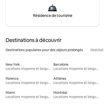
Résidence de tourisme
Destinations à découvrir
Destinations populaires pour des séjours prolongés
Destinati
New York
Barcelone
Locations moyenne et longue durée
Locations moyenne et longue durée
Florence
Athènes
Locations moyenne et longue durée
Locations moyenne et longue durée
Miami
Montréal
Locations moyenne et longue durée
Locations moyenne et longue durée