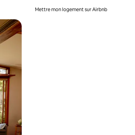
Mettre mon logement sur Airbnb
sant glisser.