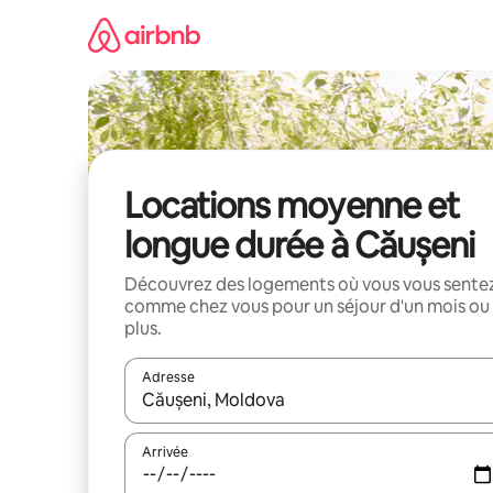
Aller
directement
au
contenu
Locations moyenne et
longue durée à Căușeni
Découvrez des logements où vous vous sente
comme chez vous pour un séjour d'un mois ou
plus.
Adresse
Lorsque les résultats s'affichent, utilisez les flèc
Arrivée