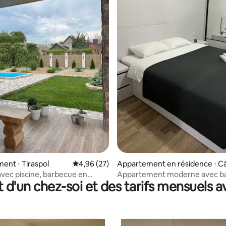
r la base de 16 commentaires : 4,88 sur 5
nt ⋅ Tiraspol
Évaluation moyenne sur la base de 27 commen
4,96 (27)
Appartement en résidence ⋅ C
eni
ec piscine, barbecue en
Appartement moderne avec b
t d'un chez-soi et des tarifs mensuels 
ovie
panoramique