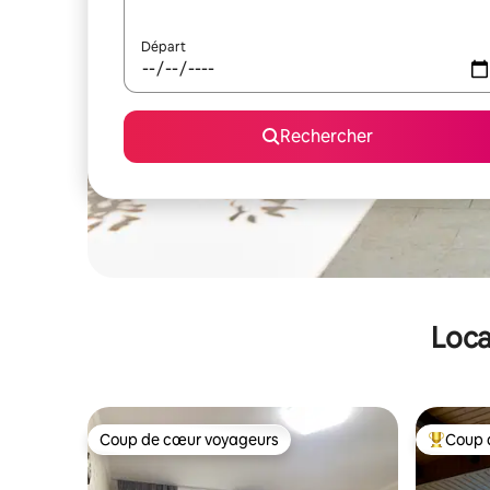
Départ
Rechercher
Loca
Coup de cœur voyageurs
Coup 
Coup de cœur voyageurs
Coups de