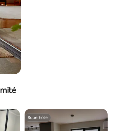
imité
Superhôte
Superhôte