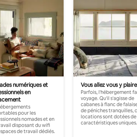
des numériques et
Vous allez vous y plaire
essionnels en
Parfois, l'hébergement fai
voyage. Qu'il s'agisse de
acement
cabanes à flanc de falais
hébergements
de péniches tranquilles, 
rtables pour les
locations sont dotées de
ssionnels nomades et en
caractéristiques uniques
ravail disposant du wifi
espaces de travail dédiés.