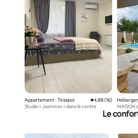
Appartement ⋅ Tiraspol
Évaluation moyenne su
4,88 (16)
Hébergeme
Studio « Jasmines » dans le centre
MAISON av
Le confor
Pridnestr