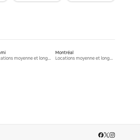
ami
Montréal
Locations moyenne et longue durée
Locations moyenne et longue durée