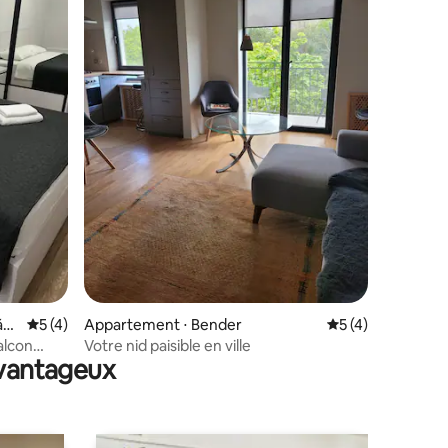
taires : 4,96 sur 5
ăuș
Évaluation moyenne sur la base de 4 commentaires : 5 sur 5
5 (4)
Appartement ⋅ Bender
Évaluation moyenn
5 (4)
alcon
Votre nid paisible en ville
avantageux