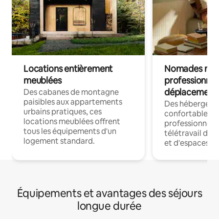
Locations entièrement
Nomades num
meublées
professionnel
déplacement
Des cabanes de montagne
paisibles aux appartements
Des hébergem
urbains pratiques, ces
confortables p
locations meublées offrent
professionnels
tous les équipements d'un
télétravail dis
logement standard.
et d'espaces de
Équipements et avantages des séjours
longue durée