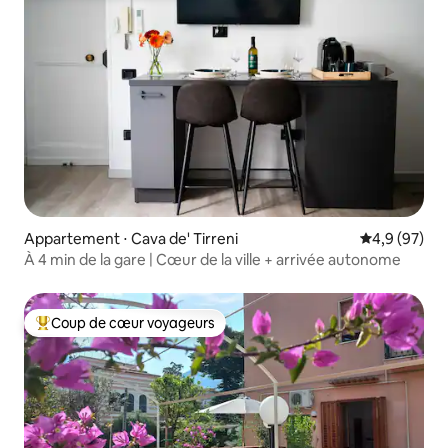
Appartement ⋅ Cava de' Tirreni
Évaluation m
4,9 (97)
À 4 min de la gare | Cœur de la ville + arrivée autonome
Coup de cœur voyageurs
Coups de cœur voyageurs les plus appréciés