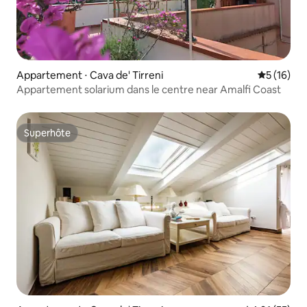
Appartement ⋅ Cava de' Tirreni
Évaluation
5 (16)
Appartement solarium dans le centre near Amalfi Coast
Superhôte
Superhôte