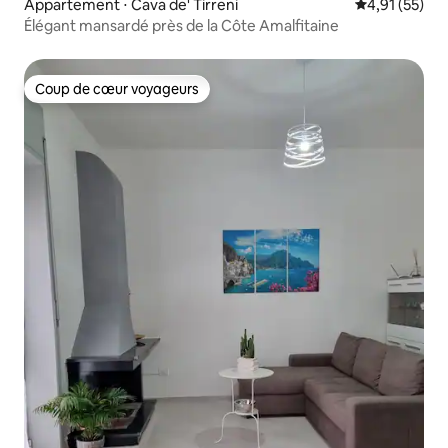
Appartement ⋅ Cava de' Tirreni
Évaluation mo
4,91 (55)
Élégant mansardé près de la Côte Amalfitaine
Coup de cœur voyageurs
Coup de cœur voyageurs