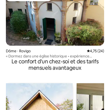
Dôme ⋅ Rovigo
Évaluation mo
4,75 (24)
« Dormez dans une église historique • expérience
Le confort d'un chez-soi et des tarifs
unique »
mensuels avantageux