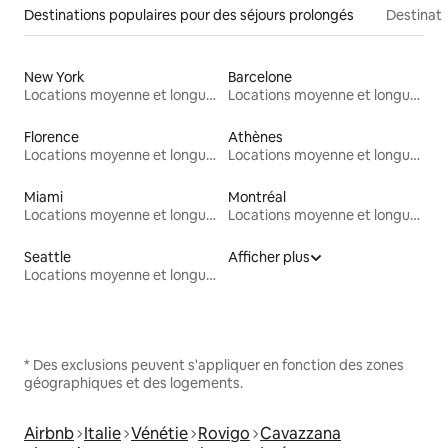
Destinations populaires pour des séjours prolongés
Destinati
New York
Barcelone
Locations moyenne et longue durée
Locations moyenne et longue durée
Florence
Athènes
Locations moyenne et longue durée
Locations moyenne et longue durée
Miami
Montréal
Locations moyenne et longue durée
Locations moyenne et longue durée
Seattle
Afficher plus
Locations moyenne et longue durée
* Des exclusions peuvent s'appliquer en fonction des zones
géographiques et des logements.
Airbnb
Italie
Vénétie
Rovigo
Cavazzana