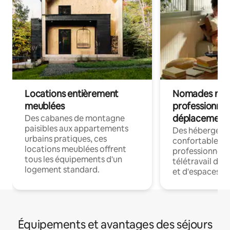
Locations entièrement
Nomades num
meublées
professionnel
déplacement
Des cabanes de montagne
paisibles aux appartements
Des hébergem
urbains pratiques, ces
confortables p
locations meublées offrent
professionnels
tous les équipements d'un
télétravail dis
logement standard.
et d'espaces de
Équipements et avantages des séjours