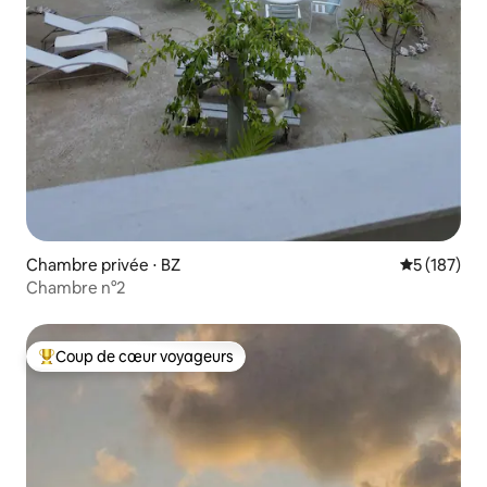
Chambre privée ⋅ BZ
Évaluation 
5 (187)
Chambre n°2
Coup de cœur voyageurs
Coups de cœur voyageurs les plus appréciés