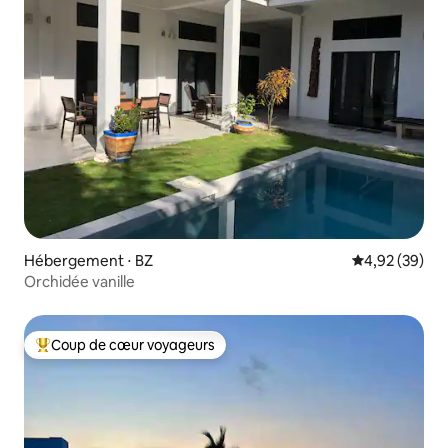
Hébergement ⋅ BZ
Évaluation mo
4,92 (39)
Orchidée vanille
Coup de cœur voyageurs
Coups de cœur voyageurs les plus appréciés