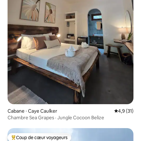
Cabane ⋅ Caye Caulker
Évaluation m
4,9 (31)
Chambre Sea Grapes · Jungle Cocoon Belize
Coup de cœur voyageurs
Coups de cœur voyageurs les plus appréciés