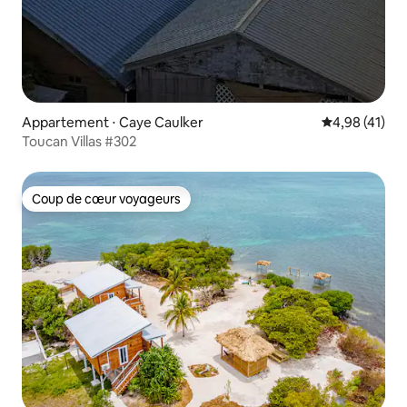
Appartement ⋅ Caye Caulker
Évaluation mo
4,98 (41)
Toucan Villas #302
Coup de cœur voyageurs
Coup de cœur voyageurs