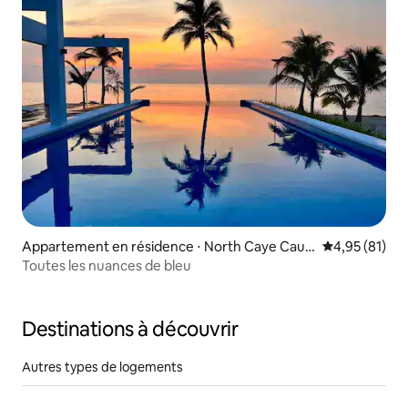
Appartement en résidence ⋅ North Caye Caulk
Évaluation mo
4,95 (81)
er
Toutes les nuances de bleu
Destinations à découvrir
Autres types de logements