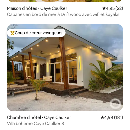
Maison d'hôtes ⋅ Caye Caulker
Évaluation mo
4,95 (22)
Cabanes en bord de mer à Driftwood avec wifi et kayaks
Coup de cœur voyageurs
Coups de cœur voyageurs les plus appréciés
Chambre d'hôtel ⋅ Caye Caulker
Évaluation moy
4,99 (181)
Villa bohème Caye Caulker 3