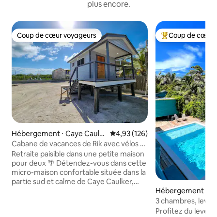
plus encore.
Coup de cœur voyageurs
Coup de cœur 
Coup de cœur voyageurs
Coups de cœur vo
Hébergement ⋅ Caye Caulk
Évaluation moyenne sur la base 
4,93 (126)
er
Cabane de vacances de Rik avec vélos à
M Bassy Caye, Caye Caulker
Retraite paisible dans une petite maison
pour deux 🌴 Détendez-vous dans cette
micro-maison confortable située dans la
partie sud et calme de Caye Caulker,
Hébergement ⋅ Ca
idéale pour les couples à la recherche
d'une escapade insulaire au calme. Un
3 chambres, lever/
supermarché se trouve juste en face
la mer des Caraïbe
Profitez du lever d