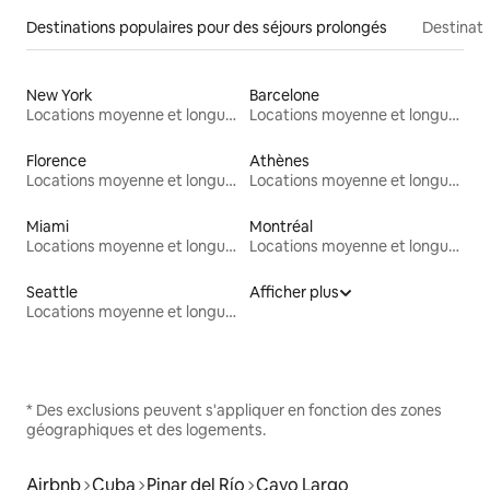
Destinations populaires pour des séjours prolongés
Destinati
New York
Barcelone
Locations moyenne et longue durée
Locations moyenne et longue durée
Florence
Athènes
Locations moyenne et longue durée
Locations moyenne et longue durée
Miami
Montréal
Locations moyenne et longue durée
Locations moyenne et longue durée
Seattle
Afficher plus
Locations moyenne et longue durée
* Des exclusions peuvent s'appliquer en fonction des zones
géographiques et des logements.
Airbnb
Cuba
Pinar del Río
Cayo Largo