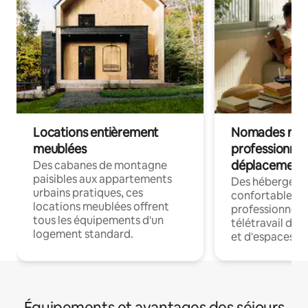
Locations entièrement
Nomades num
meublées
professionnel
déplacement
Des cabanes de montagne
paisibles aux appartements
Des hébergem
urbains pratiques, ces
confortables p
locations meublées offrent
professionnels
tous les équipements d'un
télétravail dis
logement standard.
et d'espaces de
Équipements et avantages des séjours