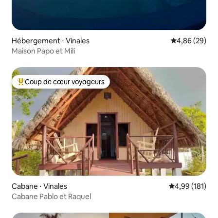
Hébergement ⋅ Vinales
Évaluation mo
4,86 (29)
Maison Papo et Mili
Coup de cœur voyageurs
Coups de cœur voyageurs les plus appréciés
Cabane ⋅ Vinales
Évaluation moy
4,99 (181)
Cabane Pablo et Raquel