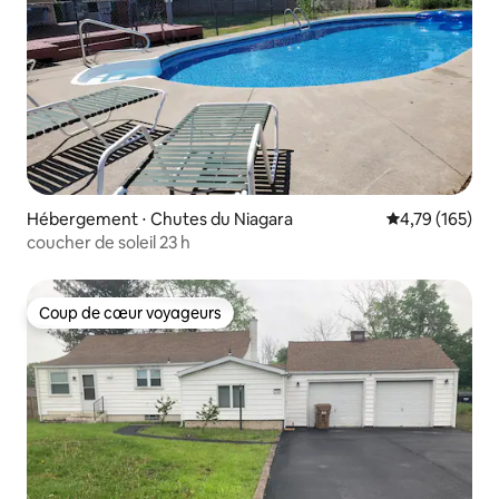
Hébergement ⋅ Chutes du Niagara
Évaluation moy
4,79 (165)
coucher de soleil 23 h
Coup de cœur voyageurs
Coup de cœur voyageurs