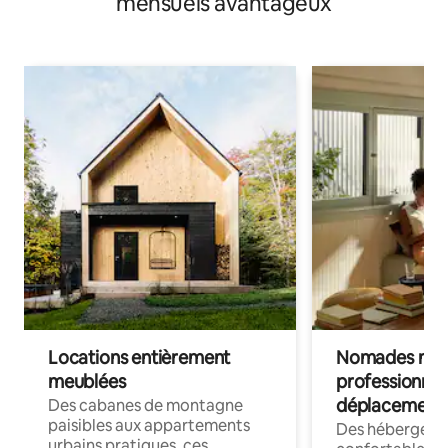
mensuels avantageux
Locations entièrement
Nomades num
meublées
professionnel
déplacement
Des cabanes de montagne
paisibles aux appartements
Des hébergem
urbains pratiques, ces