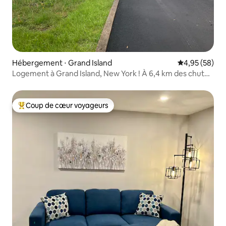
Hébergement ⋅ Grand Island
Évaluation mo
4,95 (58)
Logement à Grand Island, New York ! À 6,4 km des chutes
du Niagara !
Coup de cœur voyageurs
Coups de cœur voyageurs les plus appréciés