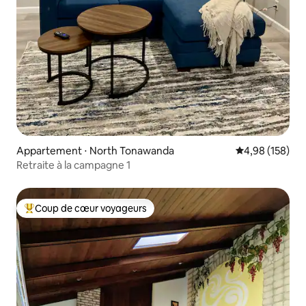
Appartement ⋅ North Tonawanda
Évaluation moy
4,98 (158)
Retraite à la campagne 1
Coup de cœur voyageurs
Coups de cœur voyageurs les plus appréciés