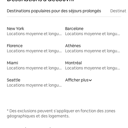
Destinations populaires pour des séjours prolongés
Destinati
New York
Barcelone
Locations moyenne et longue durée
Locations moyenne et longue durée
Florence
Athènes
Locations moyenne et longue durée
Locations moyenne et longue durée
Miami
Montréal
Locations moyenne et longue durée
Locations moyenne et longue durée
Seattle
Afficher plus
Locations moyenne et longue durée
* Des exclusions peuvent s'appliquer en fonction des zones
géographiques et des logements.