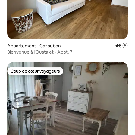
Appartement ⋅ Cazaubon
Évaluatio
5 (5)
Bienvenue à l'Oustalet - Appt. 7
Coup de cœur voyageurs
Coup de cœur voyageurs