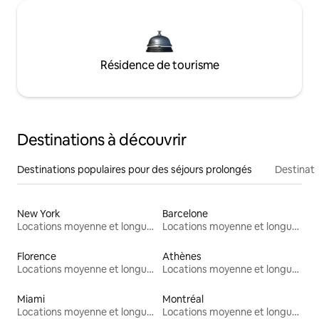
Résidence de tourisme
Destinations à découvrir
Destinations populaires pour des séjours prolongés
Destinati
New York
Barcelone
Locations moyenne et longue durée
Locations moyenne et longue durée
Florence
Athènes
Locations moyenne et longue durée
Locations moyenne et longue durée
Miami
Montréal
Locations moyenne et longue durée
Locations moyenne et longue durée