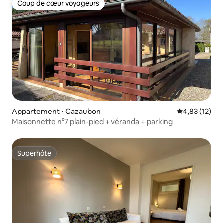
Coup de cœur voyageurs
Coup de cœur voyageurs
Appartement ⋅ Cazaubon
Évaluation mo
4,83 (12)
Maisonnette n°7 plain-pied + véranda + parking
Superhôte
Superhôte