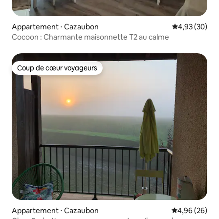
Appartement ⋅ Cazaubon
Évaluation mo
4,93 (30)
Cocoon : Charmante maisonnette T2 au calme
Coup de cœur voyageurs
Coup de cœur voyageurs
Appartement ⋅ Cazaubon
Évaluation mo
4,96 (26)