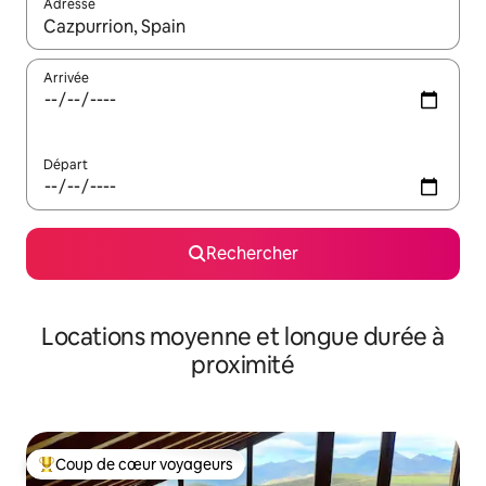
Adresse
Lorsque les résultats s'affichent, utilisez les flèches vers le hau
Arrivée
Départ
Rechercher
Locations moyenne et longue durée à
proximité
Coup de cœur voyageurs
Coups de cœur voyageurs les plus appréciés