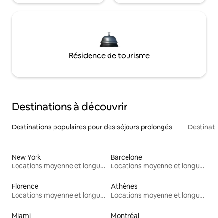
Résidence de tourisme
Destinations à découvrir
Destinations populaires pour des séjours prolongés
Destinati
New York
Barcelone
Locations moyenne et longue durée
Locations moyenne et longue durée
Florence
Athènes
Locations moyenne et longue durée
Locations moyenne et longue durée
Miami
Montréal