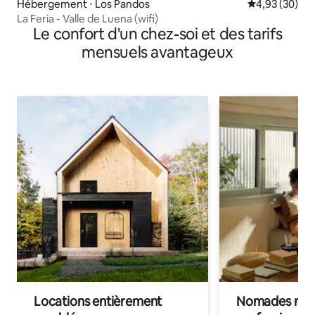
Hébergement ⋅ Los Pandos
Évaluation mo
4,93 (30)
La Feria - Valle de Luena (wifi)
Le confort d'un chez-soi et des tarifs
mensuels avantageux
Locations entièrement
Nomades num