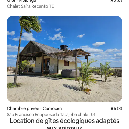
Gîte ⋅ Mulungu
Évaluatio
5 (8)
Chalet Saíra Recanto TE
Chambre privée ⋅ Camocim
Évaluatio
5 (3)
São Francisco Ecopousada Tatajuba chalet 01
Location de gîtes écologiques adaptés
aux animaux