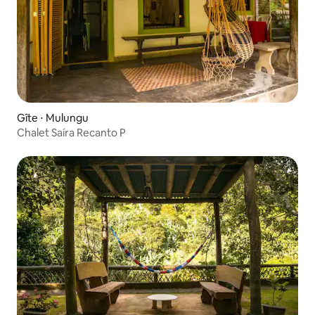
Gîte ⋅ Mulungu
Chalet Saíra Recanto P