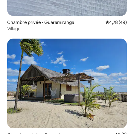
Chambre privée ⋅ Guaramiranga
Évaluation mo
4,78 (49)
Village