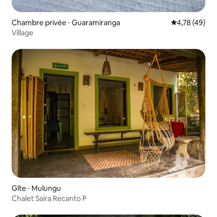
Chambre privée ⋅ Guaramiranga
Évaluation mo
4,78 (49)
Village
Gîte ⋅ Mulungu
Chalet Saíra Recanto P