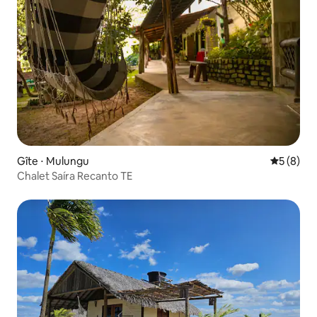
Gîte ⋅ Mulungu
Évaluatio
5 (8)
Chalet Saíra Recanto TE