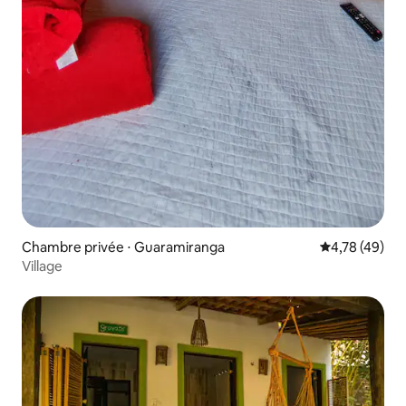
Chambre privée ⋅ Guaramiranga
Évaluation mo
4,78 (49)
Village