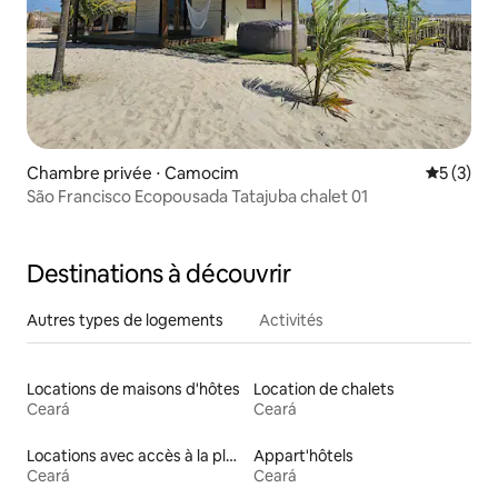
Chambre privée ⋅ Camocim
Évaluatio
5 (3)
São Francisco Ecopousada Tatajuba chalet 01
Destinations à découvrir
Autres types de logements
Activités
Locations de maisons d'hôtes
Location de chalets
Ceará
Ceará
Locations avec accès à la plage
Appart'hôtels
Ceará
Ceará