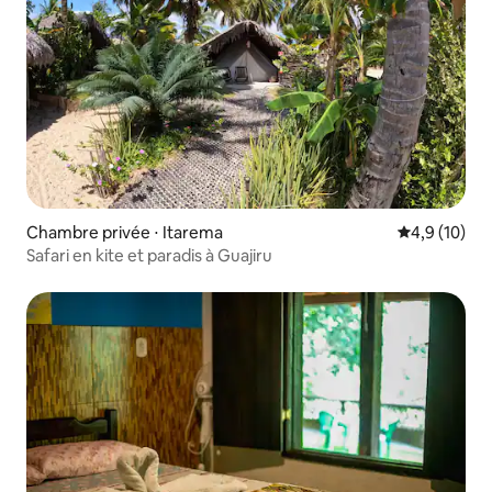
Chambre privée ⋅ Itarema
Évaluation m
4,9 (10)
Safari en kite et paradis à Guajiru