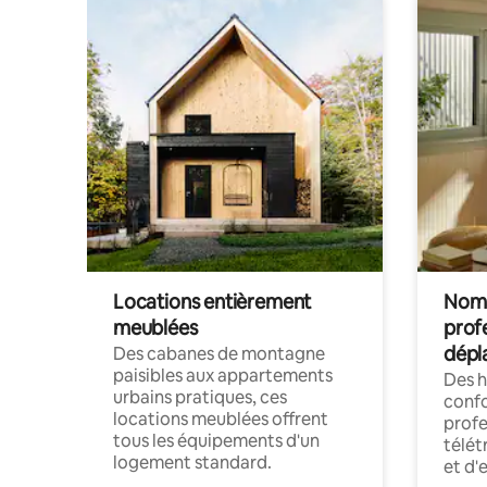
Locations entièrement
Noma
meublées
prof
dépl
Des cabanes de montagne
paisibles aux appartements
Des 
urbains pratiques, ces
confo
locations meublées offrent
profe
tous les équipements d'un
télét
logement standard.
et d'