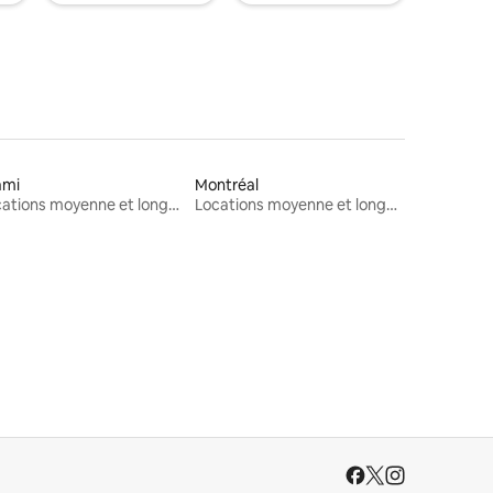
ami
Montréal
Locations moyenne et longue durée
Locations moyenne et longue durée