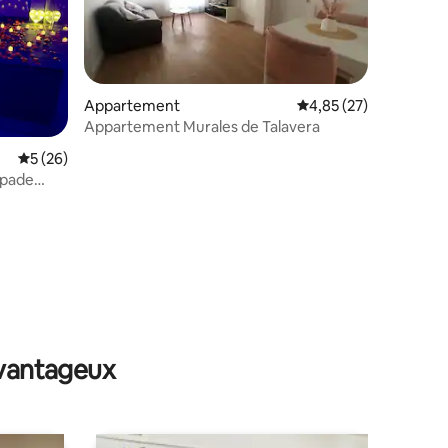
Appartement
Évaluation moyenne su
4,85 (27)
Appartement Murales de Talavera
Évaluation moyenne sur la base de 26 commentaires : 5 sur 5
5 (26)
capade
taires : 4,86 sur 5
avantageux