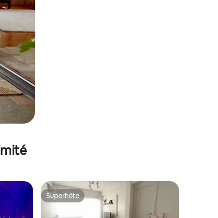
imité
Superhôte
lus appréciés
Superhôte