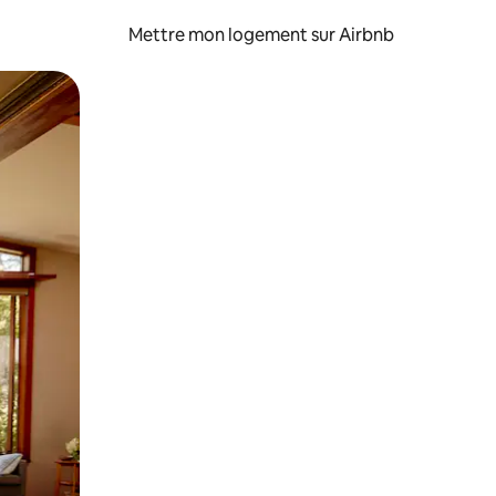
Mettre mon logement sur Airbnb
sant glisser.