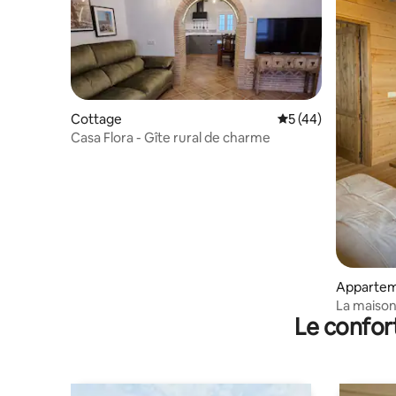
Cottage
Évaluation moyenne
5 (44)
Casa Flora - Gîte rural de charme
Apparte
La maison
Le confor