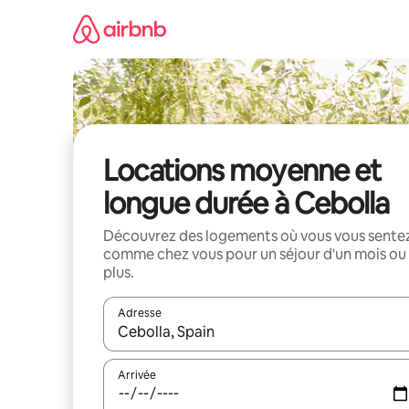
Aller
directement
au
contenu
Locations moyenne et
longue durée à Cebolla
Découvrez des logements où vous vous sente
comme chez vous pour un séjour d'un mois ou
plus.
Adresse
Lorsque les résultats s'affichent, utilisez les flèc
Arrivée