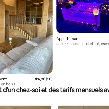
 sur la base de 44 commentaires : 5 sur 5
Appartement
Jacuzzi sous un ciel étoilé, es
romantique
ment
Évaluation moyenne sur la base de 50 commen
4,86 (50)
 en bois 1
t d'un chez-soi et des tarifs mensuels 