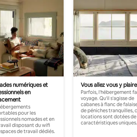
des numériques et
Vous allez vous y plaire
essionnels en
Parfois, l'hébergement fai
voyage. Qu'il s'agisse de
acement
cabanes à flanc de falais
hébergements
de péniches tranquilles, 
rtables pour les
locations sont dotées de
ssionnels nomades et en
caractéristiques uniques
ravail disposant du wifi
espaces de travail dédiés.