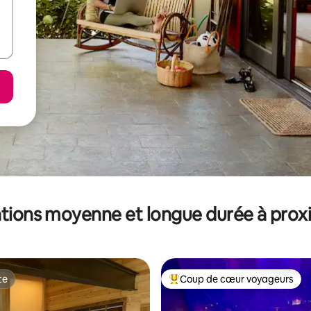
tions moyenne et longue durée à prox
te
Coup de cœur voyageurs
te
Coups de cœur voyageurs les p