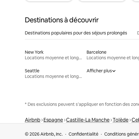
Destinations à découvrir
Destinations populaires pour des séjours prolongés
New York
Barcelone
Locations moyenne et longue durée
Seattle
Afficher plus
Locations moyenne et longue durée
* Des exclusions peuvent s'appliquer en fonction des zo
Airbnb
Espagne
Castille-La Manche
Tolède
Ce
© 2026 Airbnb, Inc.
Confidentialité
Conditions génér