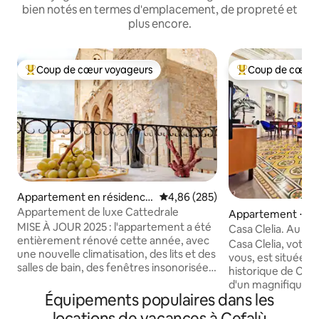
bien notés en termes d'emplacement, de propreté et
plus encore.
Coup de cœur voyageurs
Coup de cœur 
Coups de cœur voyageurs les plus appréciés
Coups de cœur vo
Appartement en résidence
Évaluation moyenne sur la base 
4,86 (285)
⋅ Cefalù
Appartement de luxe Cattedrale
Appartement ⋅ Ce
MISE À JOUR 2025 : l'appartement a été
Casa Clelia. Au cœ
entièrement rénové cette année, avec
Casa Clelia, votre
une nouvelle climatisation, des lits et des
vous, est située 
salles de bain, des fenêtres insonorisées
historique de Cefal
et d'autres équipements, tout en
d'un magnifique pal
préservant l'héritage de l'UNESCO et
Équipements populaires dans les
au 2ème étage, sa
son ambiance unique et charmante.
Plafonds décorés 
locations de vacances à Cefalù