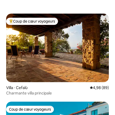
Coup de cœur voyageurs
Coups de cœur voyageurs les plus appréciés
Villa ⋅ Cefalù
Évaluation mo
4,98 (89)
Charmante villa principale
Coup de cœur voyageurs
Coup de cœur voyageurs