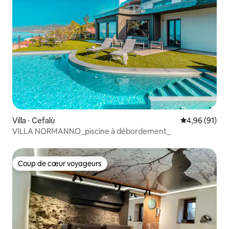
Villa ⋅ Cefalù
Évaluation mo
4,96 (91)
VILLA NORMANNO_piscine à débordement_
Coup de cœur voyageurs
Coup de cœur voyageurs