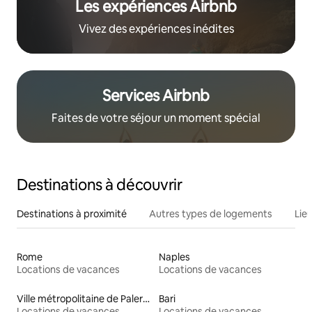
Les expériences Airbnb
Vivez des expériences inédites
Services Airbnb
Faites de votre séjour un moment spécial
Destinations à découvrir
Destinations à proximité
Autres types de logements
Lie
Rome
Naples
Locations de vacances
Locations de vacances
Ville métropolitaine de Palerme
Bari
Locations de vacances
Locations de vacances