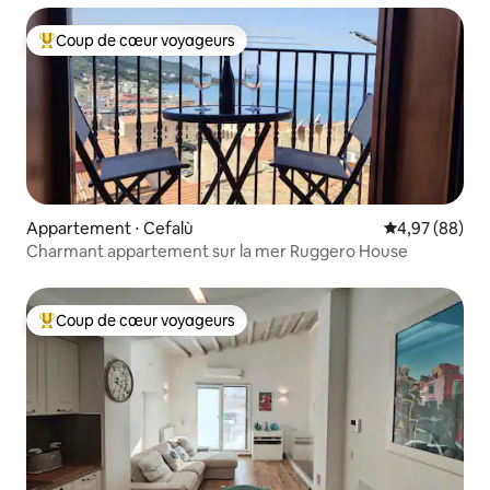
Coup de cœur voyageurs
Coups de cœur voyageurs les plus appréciés
Appartement ⋅ Cefalù
Évaluation mo
4,97 (88)
Charmant appartement sur la mer Ruggero House
Coup de cœur voyageurs
Coups de cœur voyageurs les plus appréciés