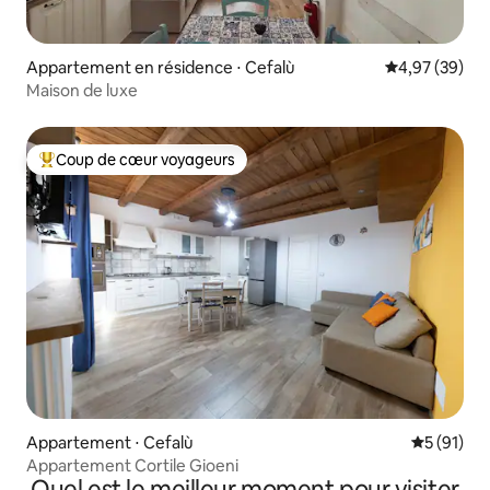
Appartement en résidence ⋅ Cefalù
Évaluation mo
4,97 (39)
Maison de luxe
Coup de cœur voyageurs
Coups de cœur voyageurs les plus appréciés
Appartement ⋅ Cefalù
Évaluation
5 (91)
Appartement Cortile Gioeni
Quel est le meilleur moment pour visiter