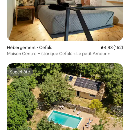
Hébergement ⋅ Cefalù
Évaluation moy
4,93 (162)
Maison Centre Historique Cefalù « Le petit Amour »
Superhôte
Superhôte