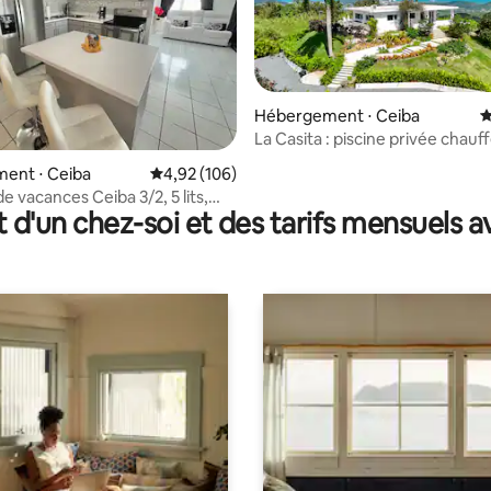
Hébergement ⋅ Ceiba
É
La Casita : piscine privée chauf
vue sur l'océan
r la base de 74 commentaires : 4,93 sur 5
ent ⋅ Ceiba
Évaluation moyenne sur la base de 106 commen
4,92 (106)
e vacances Ceiba 3/2, 5 lits,
t d'un chez-soi et des tarifs mensuels 
atuit