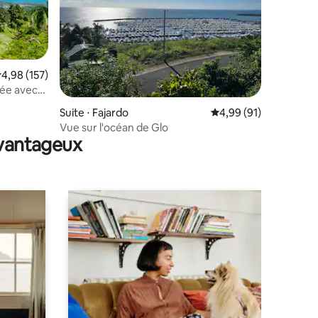
valuation moyenne sur la base de 157 commentaires : 4,98 sur 5
4,98 (157)
fée avec
taires : 4,92 sur 5
Suite ⋅ Fajardo
Évaluation moyenne su
4,99 (91)
Vue sur l'océan de Glo
avantageux