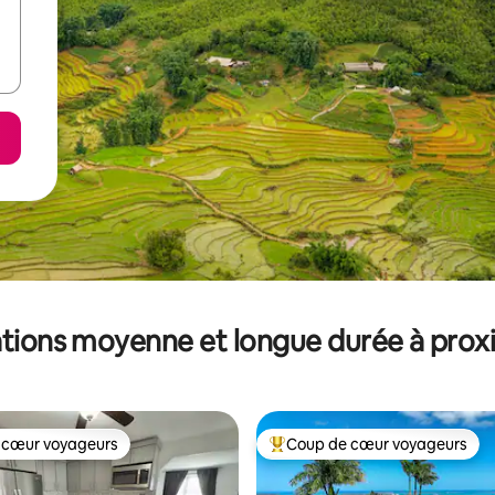
tions moyenne et longue durée à prox
 cœur voyageurs
Coup de cœur voyageurs
 cœur voyageurs
Coups de cœur voyageurs les p