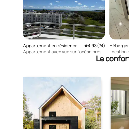
Appartement en résidence ⋅
Évaluation moyenne su
4,93 (74)
Hébergem
Machos
Appartement avec vue sur l'océan près
Location d
Le confor
du terminal de ferry de Ceiba
parking gr