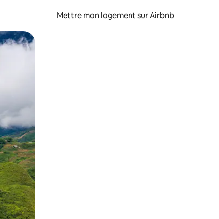
Mettre mon logement sur Airbnb
sant glisser.