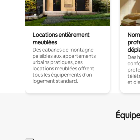
Locations entièrement
Noma
meublées
prof
dépl
Des cabanes de montagne
paisibles aux appartements
Des 
urbains pratiques, ces
confo
locations meublées offrent
profe
tous les équipements d'un
télét
logement standard.
et d'
Équipe