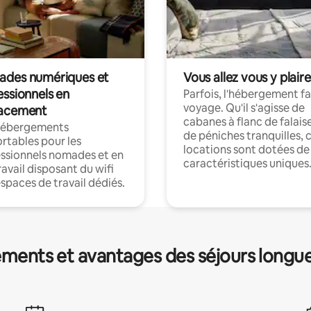
des numériques et
Vous allez vous y plaire
essionnels en
Parfois, l'hébergement fai
voyage. Qu'il s'agisse de
acement
cabanes à flanc de falais
hébergements
de péniches tranquilles, 
rtables pour les
locations sont dotées de
ssionnels nomades et en
caractéristiques uniques
ravail disposant du wifi
espaces de travail dédiés.
ments et avantages des séjours longu