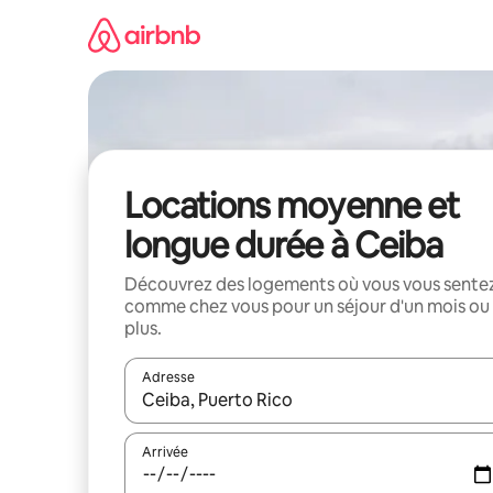
Aller
directement
au
contenu
Locations moyenne et
longue durée à Ceiba
Découvrez des logements où vous vous sente
comme chez vous pour un séjour d'un mois ou
plus.
Adresse
Lorsque les résultats s'affichent, utilisez les flèc
Arrivée