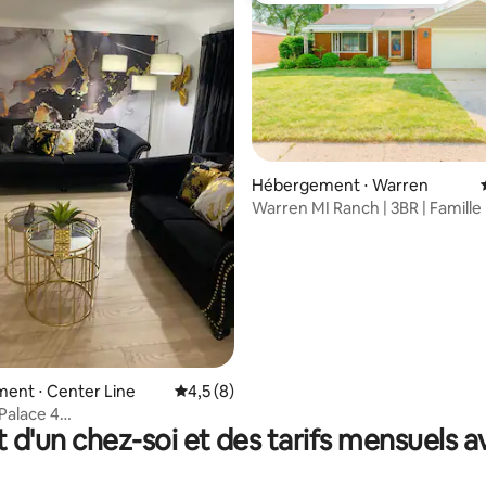
la base de 108 commentaires : 4,97 sur 5
Hébergement ⋅ Warren
Warren MI Ranch | 3BR | Famille 
distance
ent ⋅ Center Line
Évaluation moyenne sur la base de 8 comm
4,5 (8)
Palace 4
t d'un chez-soi et des tarifs mensuels 
salon/climatisation incluse