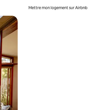
Mettre mon logement sur Airbnb
sant glisser.