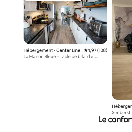
Hébergement ⋅ Center Line
Évaluation moyenne sur 
4,97 (108)
La Maison Bleue + table de billard et
grand jardin ! 3 chambres/1 salle de bain
Hébergem
Sunburst 
Le confor
chambres/