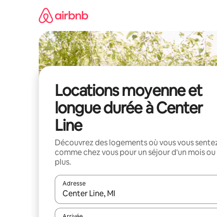
Aller
directement
au
contenu
Locations moyenne et
longue durée à Center
Line
Découvrez des logements où vous vous sente
comme chez vous pour un séjour d'un mois ou
plus.
Adresse
Lorsque les résultats s'affichent, utilisez les flèc
Arrivée