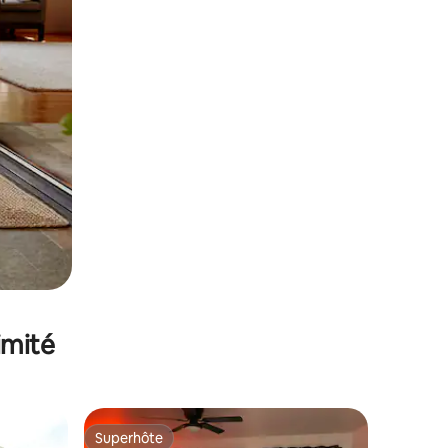
imité
Superhôte
Superhôte