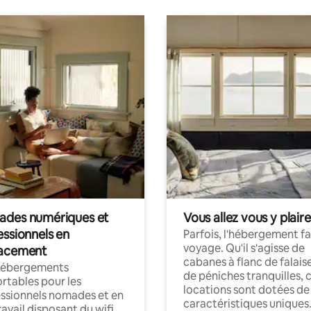
des numériques et
Vous allez vous y plaire
essionnels en
Parfois, l'hébergement fai
voyage. Qu'il s'agisse de
acement
cabanes à flanc de falais
hébergements
de péniches tranquilles, 
rtables pour les
locations sont dotées de
ssionnels nomades et en
caractéristiques uniques
ravail disposant du wifi