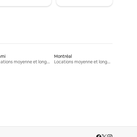
ami
Montréal
Locations moyenne et longue durée
Locations moyenne et longue durée