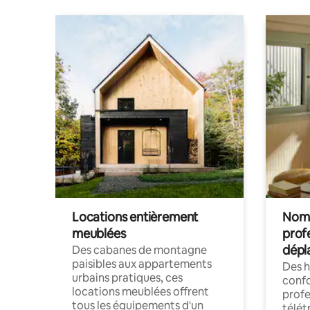
Locations entièrement
Noma
meublées
prof
dépl
Des cabanes de montagne
paisibles aux appartements
Des 
urbains pratiques, ces
confo
locations meublées offrent
profe
tous les équipements d'un
télét