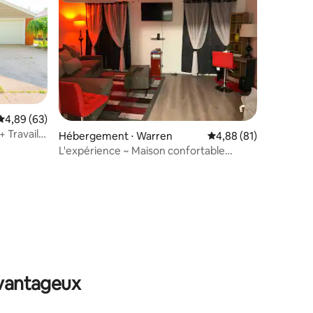
Évaluation moyenne sur la base de 63 commentaires : 4,89 sur 5
4,89 (63)
+ Travail à
Hébergement ⋅ Warren
Évaluation moyenne su
4,88 (81)
L'expérience ~ Maison confortable
récemment rénovée
entaires : 4,5 sur 5
avantageux