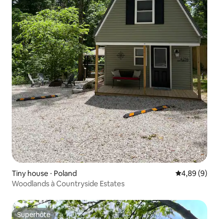
Tiny house ⋅ Poland
Évaluation m
4,89 (9)
Woodlands à Countryside Estates
Superhôte
Superhôte