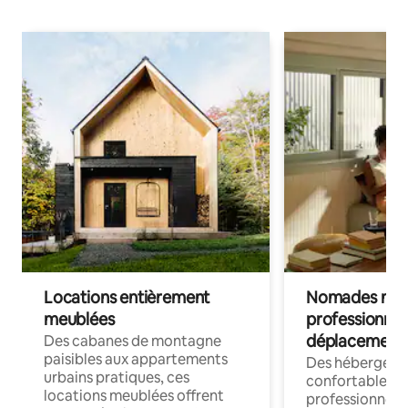
Locations entièrement
Nomades num
meublées
professionnel
déplacement
Des cabanes de montagne
paisibles aux appartements
Des hébergem
urbains pratiques, ces
confortables p
locations meublées offrent
professionnels