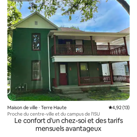
Maison de ville ⋅ Terre Haute
Évaluation mo
4,92 (13)
Proche du centre-ville et du campus de l'ISU
Le confort d'un chez-soi et des tarifs
mensuels avantageux