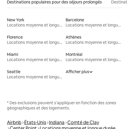
Destinations populaires pour des séjours prolongés
Destinati
New York
Barcelone
Locations moyenne et longue durée
Locations moyenne et longue durée
Florence
Athènes
Locations moyenne et longue durée
Locations moyenne et longue durée
Miami
Montréal
Locations moyenne et longue durée
Locations moyenne et longue durée
Seattle
Afficher plus
Locations moyenne et longue durée
* Des exclusions peuvent s'appliquer en fonction des zones
géographiques et des logements.
Airbnb
États-Unis
Indiana
Comté de Clay
Center Point
Locations moyenne et longue durée