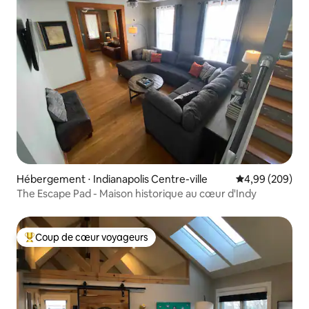
Hébergement ⋅ Indianapolis Centre-ville
Évaluation moy
4,99 (209)
The Escape Pad - Maison historique au cœur d'Indy
Coup de cœur voyageurs
Coups de cœur voyageurs les plus appréciés