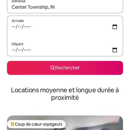
Adresse
Lorsque les résultats s'affichent, utilisez les flèches vers le hau
Arrivée
Départ
Rechercher
Locations moyenne et longue durée à
proximité
Coup de cœur voyageurs
Coups de cœur voyageurs les plus appréciés