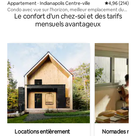
Appartement ⋅ Indianapolis Centre-ville
Évaluation moy
4,96 (214)
Condo avec vue sur l'horizon, meilleur emplacement du
Le confort d'un chez-soi et des tarifs
centre-ville, parking gratuit !
mensuels avantageux
Locations entièrement
Nomades num