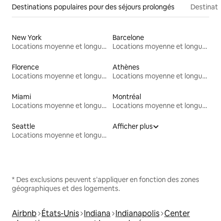
Destinations populaires pour des séjours prolongés
Destinati
New York
Barcelone
Locations moyenne et longue durée
Locations moyenne et longue durée
Florence
Athènes
Locations moyenne et longue durée
Locations moyenne et longue durée
Miami
Montréal
Locations moyenne et longue durée
Locations moyenne et longue durée
Seattle
Afficher plus
Locations moyenne et longue durée
* Des exclusions peuvent s'appliquer en fonction des zones
géographiques et des logements.
Airbnb
États-Unis
Indiana
Indianapolis
Center