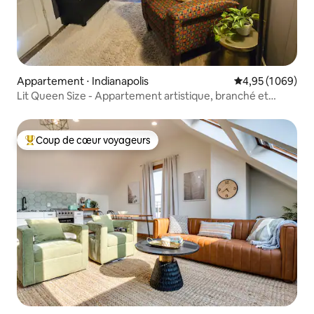
Appartement ⋅ Indianapolis
Évaluation moyen
4,95 (1 069)
Lit Queen Size - Appartement artistique, branché et
amusant
Coup de cœur voyageurs
Coups de cœur voyageurs les plus appréciés