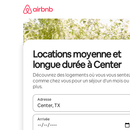
Aller
directement
au
contenu
Locations moyenne et
longue durée à Center
Découvrez des logements où vous vous sente
comme chez vous pour un séjour d'un mois ou
plus.
Adresse
Lorsque les résultats s'affichent, utilisez les flèc
Arrivée