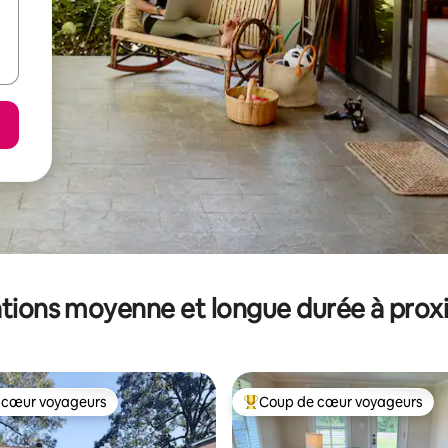
tions moyenne et longue durée à prox
 cœur voyageurs
Coup de cœur voyageurs
 cœur voyageurs
Coups de cœur voyageurs les p