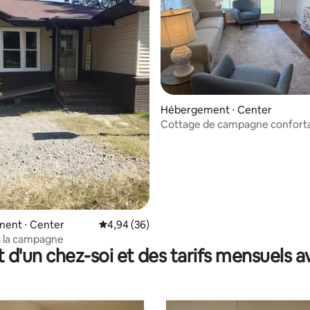
r la base de 8 commentaires : 4,88 sur 5
Hébergement ⋅ Center
Cottage de campagne confort
ent ⋅ Center
Évaluation moyenne sur la base de 36 commen
4,94 (36)
à la campagne
t d'un chez-soi et des tarifs mensuels 