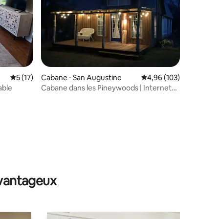
Évaluation moyenne sur la base de 17 commentaires : 5 sur 5
5 (17)
Cabane ⋅ San Augustine
Évaluation moyenne sur
4,96 (103)
able
Cabane dans les Pineywoods | Internet
rapide | Calme
taires : 4,94 sur 5
avantageux