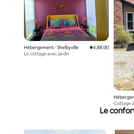
Hébergement ⋅ Shelbyville
Évaluation moyenne su
4,88 (8)
Le cottage avec jardin
Hébergem
Cottage 
Le confor