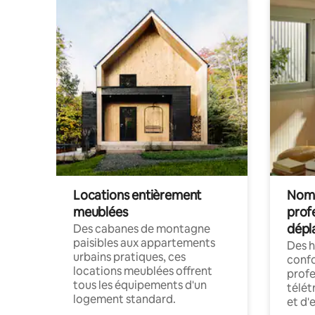
Locations entièrement
Noma
meublées
prof
dépl
Des cabanes de montagne
paisibles aux appartements
Des 
urbains pratiques, ces
confo
locations meublées offrent
profe
tous les équipements d'un
télét
logement standard.
et d'