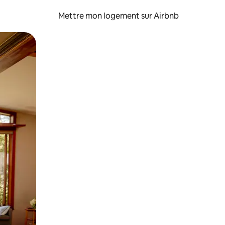
Mettre mon logement sur Airbnb
sant glisser.