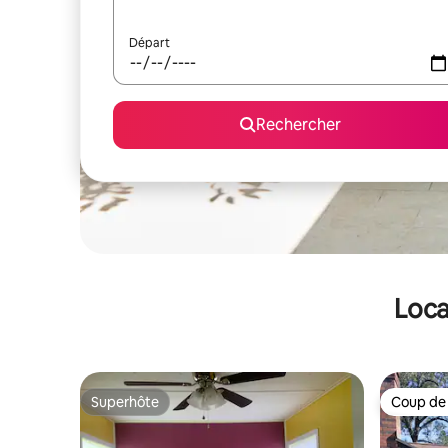
Départ
Rechercher
Loca
Superhôte
Coup de
Superhôte
Coup de