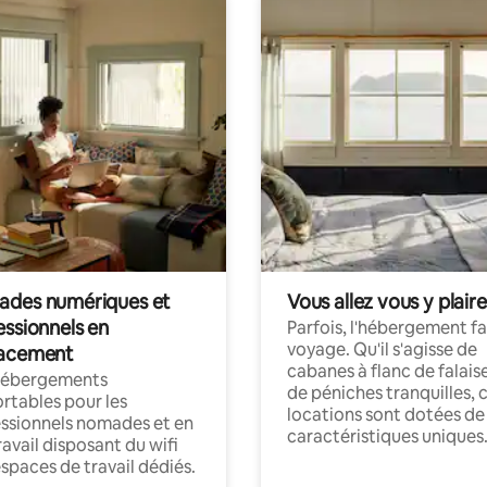
des numériques et
Vous allez vous y plaire
essionnels en
Parfois, l'hébergement fai
voyage. Qu'il s'agisse de
acement
cabanes à flanc de falais
hébergements
de péniches tranquilles, 
rtables pour les
locations sont dotées de
ssionnels nomades et en
caractéristiques uniques
ravail disposant du wifi
espaces de travail dédiés.