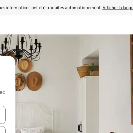
nes informations ont été traduites automatiquement. 
Afficher la lang
vec
hes vers le haut et vers le bas pour les parcourir ou en appuyant et en fai