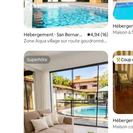
Hébergem
o
Maison à 
Hébergement ⋅ San Bernardi
Évaluation moyenne su
4,94 (16)
principale
no
Zone Aqua village sur route goudronnée
en copropriété
Superhôte
Coup 
Superhôte
Coups de
Hébergem
Maison co
SanBer