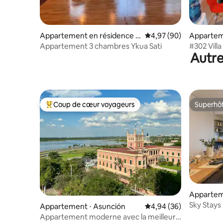
Appartement en résidence ⋅
Évaluation moyenne sur
4,97 (90)
Appartem
Asunción
Asunción
Appartement 3 chambres Ykua Sati
#302 Vill
Autre
barbecue,
Coup de cœur voyageurs
Superhô
Coups de cœur voyageurs les plus appréciés
Superhô
Appartem
Sky Stays
Appartement ⋅ Asunción
Évaluation moyenne sur
4,94 (36)
la plus ha
Appartement moderne avec la meilleure