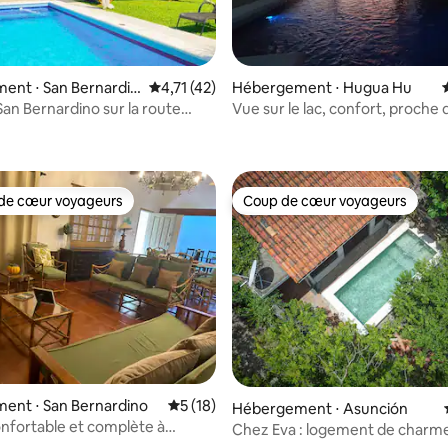
ent ⋅ San Bernardin
Évaluation moyenne sur la base de 42 comme
4,71 (42)
Hébergement ⋅ Hugua Hu
San Bernardino sur la route
Vue sur le lac, confort, proche de
r la base de 16 commentaires : 4,94 sur 5
max. 4 pers.
de cœur voyageurs
Coup de cœur voyageurs
 cœur voyageurs les plus appréciés
Coup de cœur voyageurs
ent ⋅ San Bernardino
Évaluation moyenne sur la base de 18 co
5 (18)
Hébergement ⋅ Asunción
nfortable et complète à
Chez Eva : logement de charm