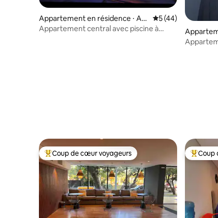
Appartement en résidence ⋅ As
Évaluation moyenne
5 (44)
unción
Appartement central avec piscine à
Appartem
débordement et parking
Asunción
Apparteme
salle de s
Coup de cœur voyageurs
Coup 
Coups de cœur voyageurs les plus appréciés
Coups de