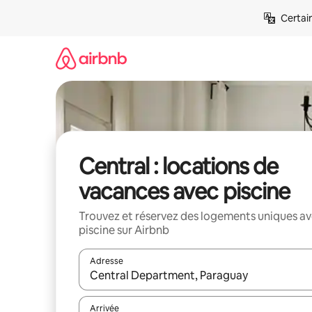
Aller
Certai
directement
au
contenu
Central : locations de
vacances avec piscine
Trouvez et réservez des logements uniques a
piscine sur Airbnb
Adresse
Lorsque les résultats s'affichent, utilisez les flèc
Arrivée