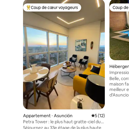
Coup de cœur voyageurs
Coup de
Coups de cœur voyageurs les plus appréciés
Coup de
Hébergem
Impressio
Bo San Cr
Belle, con
maison fam
meilleur e
d'Asuncio
avec des 
dont vous
quelques p
Appartement ⋅ Asunción
Évaluation moyenne
5 (12)
et de nom
Petra Tower : le plus haut gratte-ciel du
assurons 
Paraguay
nous. No
Séjournez au 33e étage de la plus haute