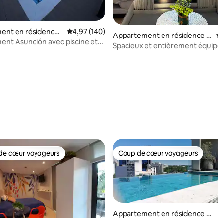
 sur la base de 44 commentaires : 5 sur 5
ent en résidence ⋅
Évaluation moyenne sur la base de 140 commen
4,97 (140)
Appartement en résidence ⋅
nt Asunción avec piscine et
Asunción
Spacieux et entièrement équip
port
quelques pas du centre comme
Shopping del Sol
de cœur voyageurs
Coup de cœur voyageurs
 cœur voyageurs les plus appréciés
Coup de cœur voyageurs
Appartement en résidence ⋅