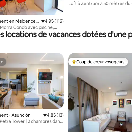
Asunción
Loft à Zentrum à 50 mètres du
commercial El Sol
 la base de 90 commentaires : 4,97 sur 5
ent en résidence ⋅
Évaluation moyenne sur la base de 116 comme
4,95 (116)
a Morra Condo avec piscine,
s locations de vacances dotées d'une p
 vue et WiFi !
te
Coup de cœur voyageurs
te
Coups de cœur voyageurs les p
ent ⋅ Asunción
Évaluation moyenne sur la base de 13 comme
4,85 (13)
 Petra Tower | 2 chambres dans
 la base de 36 commentaires : 4,94 sur 5
ute tour