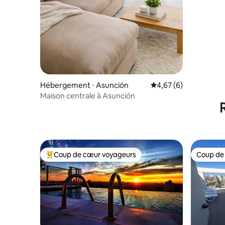
Hébergement ⋅ Asunción
Évaluation moyenne s
4,67 (6)
Maison centrale à Asunción
Coup de cœur voyageurs
Coup de
Coups de cœur voyageurs les plus appréciés
Coup de