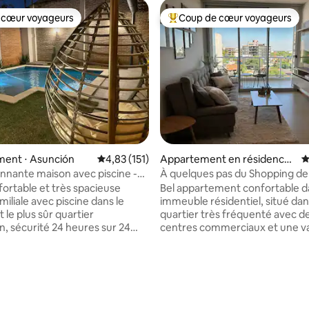
 cœur voyageurs
Coup de cœur voyageurs
 cœur voyageurs
Coups de cœur voyageurs les p
ent ⋅ Asunción
Évaluation moyenne sur la base de 151 comme
4,83 (151)
Appartement en résidence ⋅
É
Asunción
nnante maison avec piscine -
À quelques pas du Shopping del
istobal
fortable et très spacieuse
Bel appartement confortable d
iliale avec piscine dans le
immeuble résidentiel, situé da
t le plus sûr quartier
quartier très fréquenté avec d
n, sécurité 24 heures sur 24
centres commerciaux et une va
gardes, quartier calme, tout ce
restaurants. Idéal pour se dépl
 pourriez avoir besoin est à
pied. Détends-toi et profite d'u
as ! La ville a d'excellents prix
piscine sur la terrasse de l'imm
 sur la base de 12 commentaires : 5 sur 5
breuses possibilités, nous vous
d'une salle de sport complète.
que vous voudrez revenir avec
L'appartement est entièremen
us vous cherchons également
pour 4 personnes, pour les séjo