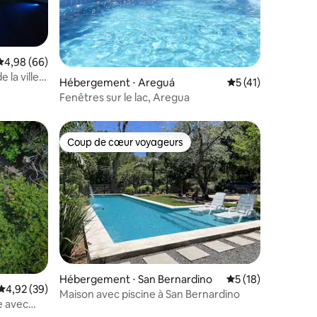
ntaires : 4,71 sur 5
Évaluation moyenne sur la base de 66 commentaires : 4,98 sur 5
4,98 (66)
 la ville,
Hébergement ⋅ Areguá
Évaluation moyenne
5 (41)
Fenêtres sur le lac, Aregua
Coup de cœur voyageurs
Coup de cœur voyageurs
Hébergement ⋅ San Bernardino
Évaluation moyenne
5 (18)
mmentaires : 5 sur 5
Évaluation moyenne sur la base de 39 commentaires : 4,92 sur 5
4,92 (39)
Maison avec piscine à San Bernardino
e avec