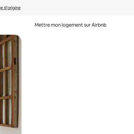
ue d'origine
Mettre mon logement sur Airbnb
sant glisser.