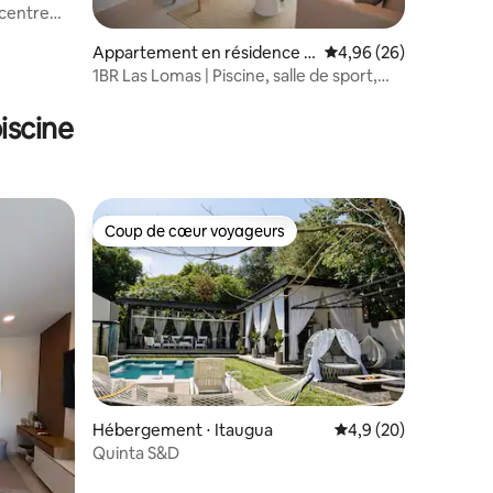
 centre
Appartement en résidence ⋅
Évaluation moyenne su
4,96 (26)
Asunción
1BR Las Lomas | Piscine, salle de sport,
ntaires : 4,95 sur 5
espace de coworking | 3 voyageurs
iscine
Coup de cœur voyageurs
lus appréciés
Coup de cœur voyageurs
ntaires : 4,85 sur 5
Hébergement ⋅ Itaugua
Évaluation moyenne s
4,9 (20)
Quinta S&D