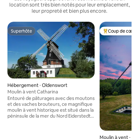
location sont très bien notés pour leur emplacement,
leur propreté et bien plus encore.
Superhôte
Coup de cœur 
Superhôte
Coups de cœur vo
Hébergement ⋅ Oldenswort
Moulin à vent Catharina
Entouré de pâturages avec des moutons
et des vaches brouteurs, ce magnifique
moulin à vent historique est situé dans la
péninsule de la mer du Nord Eiderstedt -
près de St. Peter Ording avec l'une des
plus belles plages de sable du Schleswig-
Holstein. Le moulin à vent historique est
Moulin à vent ⋅ Zy