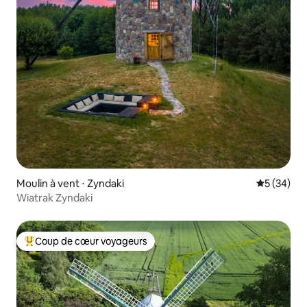
Moulin à vent ⋅ Zyndaki
Évaluation
5 (34)
Wiatrak Zyndaki
Coup de cœur voyageurs
Coups de cœur voyageurs les plus appréciés