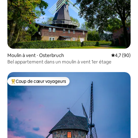
Moulin à vent ⋅ Osterbruch
Évaluation m
4,7 (90)
Bel appartement dans un moulin à vent 1er étage
Coup de cœur voyageurs
Coups de cœur voyageurs les plus appréciés