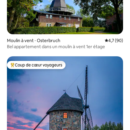
Moulin à vent ⋅ Osterbruch
Évaluation m
4,7 (90)
Bel appartement dans un moulin à vent 1er étage
Coup de cœur voyageurs
Coups de cœur voyageurs les plus appréciés