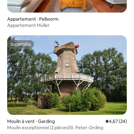
Appartement ⋅ Pellworm
Appartement Müller
Superhôte
Superhôte
Moulin à vent ⋅ Garding
Évaluation mo
4,67 (24)
Moulin exceptionnel |2 pièces|St. Peter-Ording