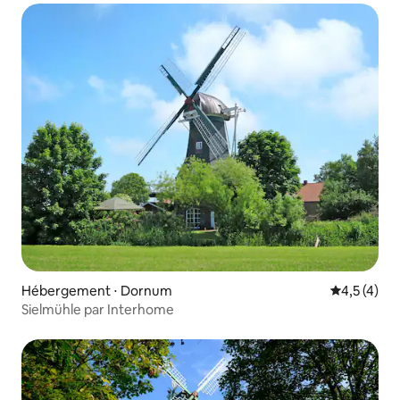
Hébergement ⋅ Dornum
Évaluation 
4,5 (4)
Sielmühle par Interhome