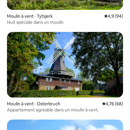
Moulin à vent ⋅ Tytsjerk
Évaluation m
4,9 (94)
Nuit spéciale dans un moulin
Moulin à vent ⋅ Osterbruch
Évaluation mo
4,76 (68)
Appartement agréable dans un moulin à vent.