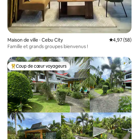
Maison de ville ⋅ Cebu City
Évaluation mo
4,97 (58)
Famille et grands groupes bienvenus !
Coup de cœur voyageurs
Coups de cœur voyageurs les plus appréciés