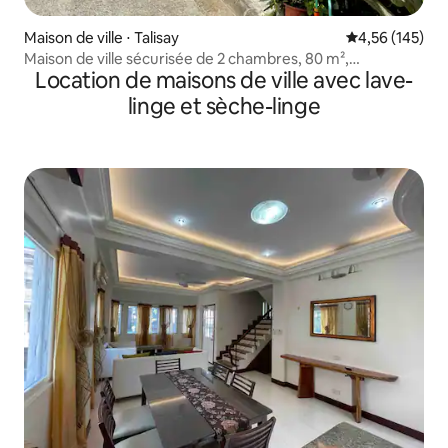
Maison de ville ⋅ Talisay
Évaluation moy
4,56 (145)
Maison de ville sécurisée de 2 chambres, 80 m²,
Location de maisons de ville avec lave-
WiFi/piscine/parking.
linge et sèche-linge