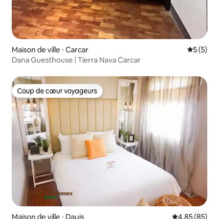
Maison de ville ⋅ Carcar
Évaluatio
5 (5)
Dana Guesthouse | Tierra Nava Carcar
Coup de cœur voyageurs
Coup de cœur voyageurs
Maison de ville ⋅ Dauis
Évaluation mo
4,85 (85)