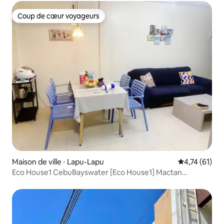
Coup de cœur voyageurs
Coup de cœur voyageurs
Maison de ville ⋅ Lapu-Lapu
Évaluation mo
4,74 (61)
Eco House1 CebuBayswater [Eco House1] Mactan
Bayswater Three-Room Private House