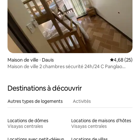
Maison de ville ⋅ Dauis
Évaluation mo
4,68 (25)
Maison de ville 2 chambres sécurité 24h/24 C Panglao
Island Bohol
Destinations à découvrir
Autres types de logements
Activités
Locations de dômes
Locations de maisons d'hôtes
Visayas centrales
Visayas centrales
Locations avec petit-déjeuner
Locations de villas