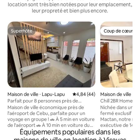
location sont très bien notées pour leur emplacement,
leur propreté et bien plus encore.
Superhôte
Coup de cœur vo
Superhôte
Coup de cœur vo
Maison de ville ⋅ Lapu-Lapu
Évaluation moyenne sur la base
4,84 (44)
Maison de ville ⋅ 
Parfait pour 8 personnes près de
Chill 2BR Home| N
l'aéroport | KugiProperty
minAirport
Maison de ville économique près de
Nichée dans un qua
l'aéroport de Cebu, parfaite pour un
fermé exclusif à 
voyage en groupe ! 🚗 À 5 min en voiture
Mactan, notre spac
de l'aéroport 🚗 À 10 min en voiture du
exécutive de 146 
Équipements populaires dans les
centre commercial Island Central 🚗 À
sécurisé, paisible 
10 min en voiture du Yacht Club de Cebu
végétation tropica