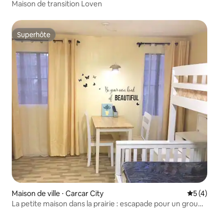
Maison de transition Loven
Superhôte
Superhôte
Maison de ville ⋅ Carcar City
Évaluatio
5 (4)
La petite maison dans la prairie : escapade pour un groupe
de 4 personnes