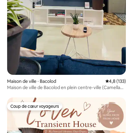
Maison de ville ⋅ Bacolod
Évaluation mo
4,8 (133)
Maison de ville de Bacolod en plein centre-ville (Camella
Subd)
Coup de cœur voyageurs
Coup de cœur voyageurs