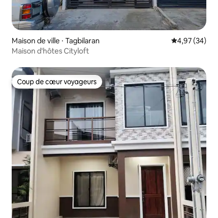
Maison de ville ⋅ Tagbilaran
Évaluation mo
4,97 (34)
Maison d'hôtes Cityloft
Coup de cœur voyageurs
Coup de cœur voyageurs