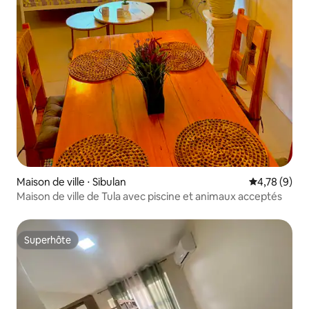
Maison de ville ⋅ Sibulan
Évaluation m
4,78 (9)
Maison de ville de Tula avec piscine et animaux acceptés
Superhôte
Superhôte