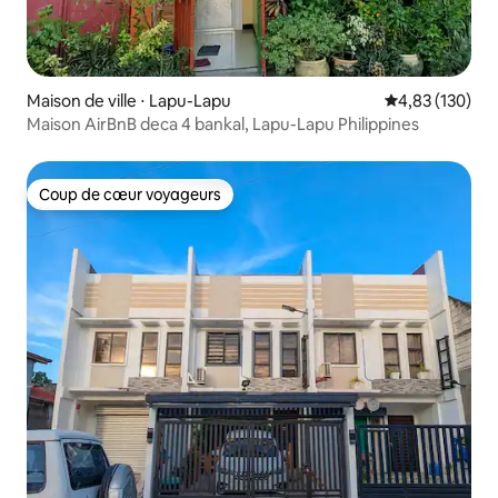
Maison de ville ⋅ Lapu-Lapu
Évaluation moy
4,83 (130)
Maison AirBnB deca 4 bankal, Lapu-Lapu Philippines
Coup de cœur voyageurs
Coup de cœur voyageurs