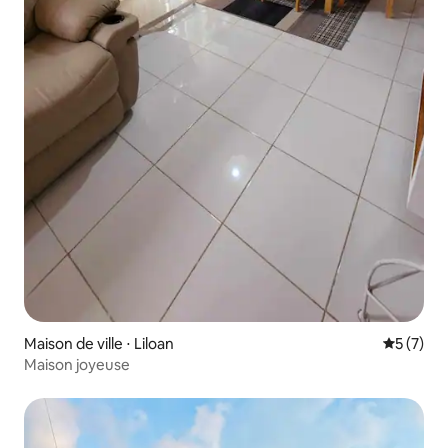
Maison de ville ⋅ Liloan
Évaluatio
5 (7)
Maison joyeuse