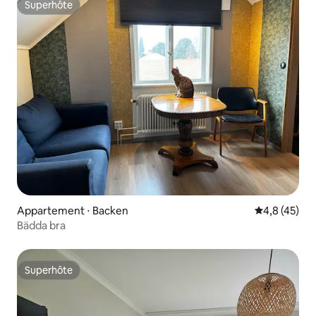
Superhôte
Superhôte
Appartement ⋅ Backen
Évaluation m
4,8 (45)
Bädda bra
Superhôte
Superhôte