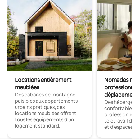
Locations entièrement
Nomades num
meublées
professionnel
déplacement
Des cabanes de montagne
paisibles aux appartements
Des hébergem
urbains pratiques, ces
confortables p
locations meublées offrent
professionnels
tous les équipements d'un
télétravail dis
logement standard.
et d'espaces de