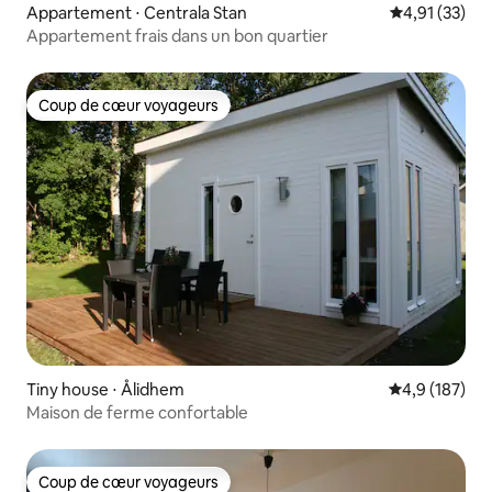
Appartement ⋅ Centrala Stan
Évaluation mo
4,91 (33)
Appartement frais dans un bon quartier
Coup de cœur voyageurs
Coup de cœur voyageurs
Tiny house ⋅ Ålidhem
Évaluation mo
4,9 (187)
Maison de ferme confortable
Coup de cœur voyageurs
Coup de cœur voyageurs