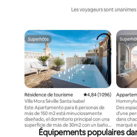
Les voyageurs sont unanimes 
Superhôte
Superhô
Superhôte
Superhô
Résidence de tourisme
Évaluation moyenne sur l
4,84 (1 096)
Apparte
Villa Mora Séville Santa Isabel
Hommyhom
Apparteme
Este Apartamento para 6 personas de
Des espac
más de 150 m2 está minuciosamente
d'une per
diseñado, el dormitorio principal con una
dans chaq
superficie de más de 30m2 con un baño
marqué et
Équipements populaires dan
muy original integrado y los otros 2 de al
luxueux a
menos 15 m2. Piso exclusivo, ha sido
parfaitem