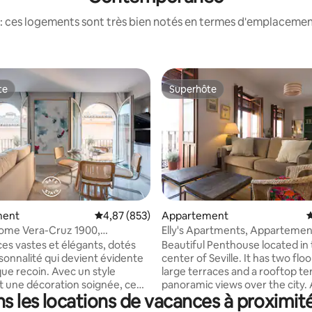
: ces logements sont très bien notés en termes d'emplacement
te
Superhôte
te
Superhôte
a base de 1 096 commentaires : 4,84 sur 5
ment
Évaluation moyenne sur la base de 853 commen
4,87 (853)
Appartement
É
e Vera-Cruz 1900,
Elly's Apartments, Appartement
nt Deluxe co...
queen size et...
es vastes et élégants, dotés
Beautiful Penthouse located in
sonnalité qui devient évidente
center of Seville. It has two floo
ue recoin. Avec un style
large terraces and a rooftop te
 une décoration soignée, ce
panoramic views over the city. A light
s les locations de vacances à proximit
ppartement est un trésor
and large apt over two floors wi
ent caché au cœur de Séville.
terrace and mirador. Located o