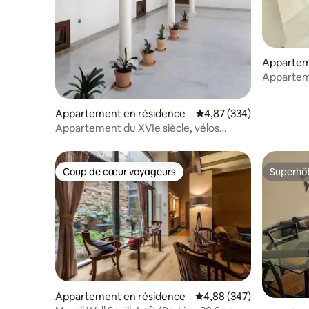
las normas de convivencia, se les podrá
exigir abandonar el apartamento en un
plazo de 24 horas (con pérdida del
importe del alquiler acordado, y sin poder
Appartem
reclamar nada a cambio).
Appartem
Appartement en résidence
Évaluation moyenne sur 
4,87 (334)
Appartement du XVIe siècle, vélos
gratuits
Coup de cœur voyageurs
Superhô
Coup de cœur voyageurs
Superhô
Appartement en résidence
Évaluation moyenne sur 
4,88 (347)