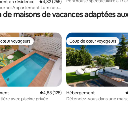
Penthouse spectaculaire à Tria
ent en résidence
Évaluation moyenne sur la base de 255 commen
4,82 (255)
ournoi Appartement Lumineux
 de maisons de vacances adaptées aux
 cœur voyageurs
Coup de cœur voyageurs
 cœur voyageurs
Coup de cœur voyageurs
la base de 204 commentaires : 4,97 sur 5
ment
Évaluation moyenne sur la base de 125 comme
4,83 (125)
Hébergement
É
tière avec piscine privée
Détendez-vous dans une mais
moderne de luxe avec piscine p