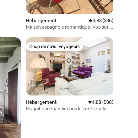
Hébergement
Évaluation moyenne sur
4,83 (336)
Maison espagnole romantique. Vue sur le
monastère depuis la terrasse
Coup de cœur voyageurs
Coup de cœur voyageurs
ntaires : 4,82 sur 5
Hébergement
Évaluation moyenne sur
4,88 (508)
Magnifique manoir dans le centre-ville