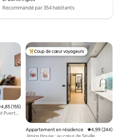
ring your
Recommandé par 354 habitants
Coup de cœur voyageurs
Coups de cœur voyageurs les plus appréciés
valuation moyenne sur la base de 155 commentaires : 4,85 sur 5
4,85 (155)
t Puerta
Appartement en résidence
Évaluation moyenne sur
4,99 (244)
Jimios House : au cœur de Séville