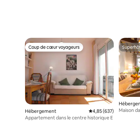
Coup de cœur voyageurs
Superhô
Coup de cœur voyageurs
Superhô
Héberge
Maison dan
Hébergement
Évaluation moyenne sur 
4,85 (637)
home Ca
Appartement dans le centre historique E