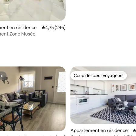
ent en résidence
Évaluation moyenne sur la base de 296 commen
4,75 (296)
ent Zone Musée
la base de 334 commentaires : 4,87 sur 5
te
Coup de cœur voyageurs
te
Coup de cœur voyageurs
la base de 347 commentaires : 4,88 sur 5
Appartement en résidence
É