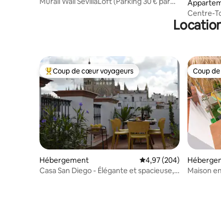
Murall Wall SevillaLoft (Parking 30 € par
Appartem
nuit)
Centre-T
Location
Design
Coup de cœur voyageurs
Coup de
Coups de cœur voyageurs les plus appréciés
Coup de
Hébergement
Évaluation moyenne sur 
4,97 (204)
Héberge
Casa San Diego - Élégante et spacieuse,
Maison en
au centre historique