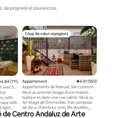
, de propreté et plus encore.
Héberge
Coup de cœur voyageurs
Coup de
Coup de cœur voyageurs
Coup de
Vue sur l
Airbnb av
validité.
balcons a
seulement
Découvrez
conseille
la ville 
charmant,
Appartement
Évaluation moyenne sur
4,91 (593)
taires : 4,87 sur 5
valuation moyenne sur la base de 711 commentaires : 4,84 sur 5
4,84 (711)
bières b
Appartements de Manuel, San Lorenzo,
 avec lit
pendant v
Relax et de...
Situé au premier étage d'une maison
 the
déjeuner 
typique et dans une rue calme. Situé au
rs, with
maison. Deuxième étage sans ascenseur
1er étage de l'immeuble. Il se compose
rrace with
💪🏻 Emplacement ♻️idéal pour
de deux chambres, avec lits doubles,
économiser
é de Centro Andaluz de Arte
King Size, d'une salle de bain, d'une
th large
suffit de
cuisine équipée d'appareils
n the top