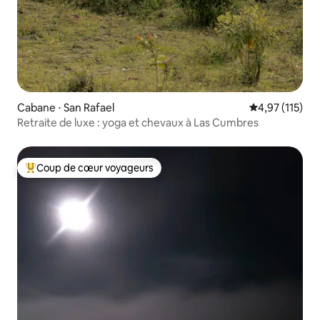
Cabane ⋅ San Rafael
Évaluation moy
4,97 (115)
Retraite de luxe : yoga et chevaux à Las Cumbres
Coup de cœur voyageurs
Coups de cœur voyageurs les plus appréciés