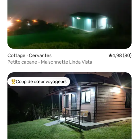
Cottage ⋅ Cervantes
Évaluation mo
4,98 (80)
Petite cabane - Maisonnette Linda Vista
Coup de cœur voyageurs
Coups de cœur voyageurs les plus appréciés