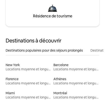
Résidence de tourisme
Destinations à découvrir
Destinations populaires pour des séjours prolongés
Destinati
New York
Barcelone
Locations moyenne et longue durée
Locations moyenne et longue durée
Florence
Athènes
Locations moyenne et longue durée
Locations moyenne et longue durée
Miami
Montréal
Locations moyenne et longue durée
Locations moyenne et longue durée