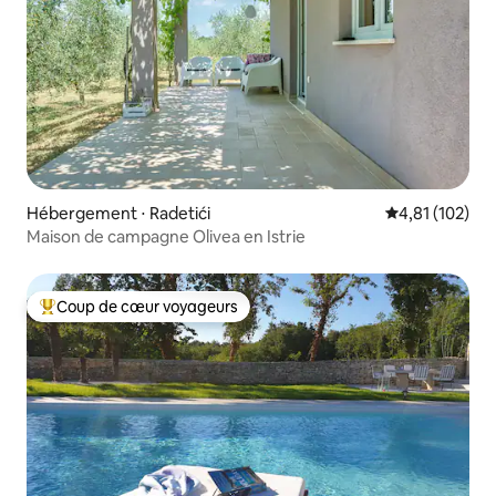
Hébergement ⋅ Radetići
Évaluation moy
4,81 (102)
Maison de campagne Olivea en Istrie
Coup de cœur voyageurs
Coups de cœur voyageurs les plus appréciés