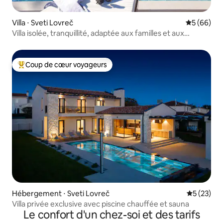
Villa ⋅ Sveti Lovreč
Évaluation
5 (66)
Villa isolée, tranquillité, adaptée aux familles et aux
animaux de compagnie
Coup de cœur voyageurs
Coups de cœur voyageurs les plus appréciés
Hébergement ⋅ Sveti Lovreč
Évaluation
5 (23)
Villa privée exclusive avec piscine chauffée et sauna
Le confort d'un chez-soi et des tarifs