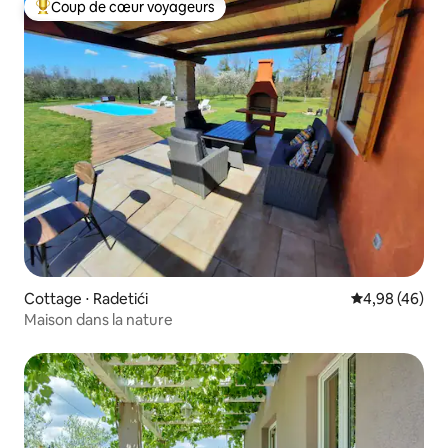
Coup de cœur voyageurs
Coups de cœur voyageurs les plus appréciés
Cottage ⋅ Radetići
Évaluation mo
4,98 (46)
Maison dans la nature