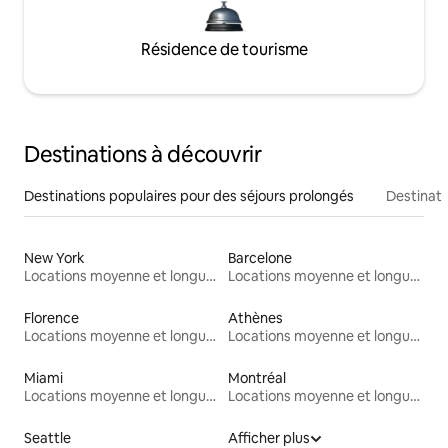
Résidence de tourisme
Destinations à découvrir
Destinations populaires pour des séjours prolongés
Destinati
New York
Barcelone
Locations moyenne et longue durée
Locations moyenne et longue durée
Florence
Athènes
Locations moyenne et longue durée
Locations moyenne et longue durée
Miami
Montréal
Locations moyenne et longue durée
Locations moyenne et longue durée
Seattle
Afficher plus