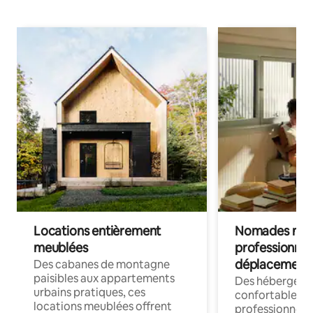
Locations entièrement
Nomades num
meublées
professionnel
déplacement
Des cabanes de montagne
paisibles aux appartements
Des hébergem
urbains pratiques, ces
confortables p
locations meublées offrent
professionnels