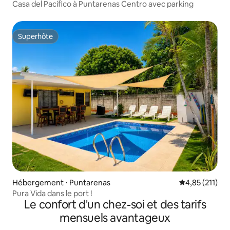
Casa del Pacífico à Puntarenas Centro avec parking
Superhôte
Superhôte
Hébergement ⋅ Puntarenas
Évaluation moy
4,85 (211)
Pura Vida dans le port !
Le confort d'un chez-soi et des tarifs
mensuels avantageux