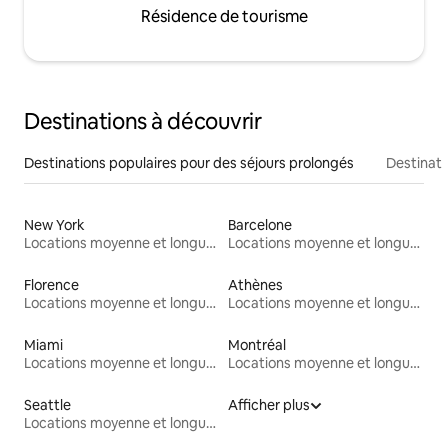
Résidence de tourisme
Destinations à découvrir
Destinations populaires pour des séjours prolongés
Destinati
New York
Barcelone
Locations moyenne et longue durée
Locations moyenne et longue durée
Florence
Athènes
Locations moyenne et longue durée
Locations moyenne et longue durée
Miami
Montréal
Locations moyenne et longue durée
Locations moyenne et longue durée
Seattle
Afficher plus
Locations moyenne et longue durée