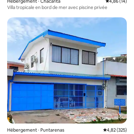
Hébergement ⋅ Chacarita
Évaluation mo
4,86 (14)
Villa tropicale en bord de mer avec piscine privée
Hébergement ⋅ Puntarenas
Évaluation moy
4,82 (325)