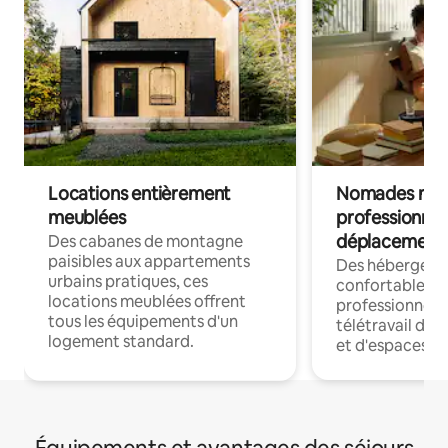
Locations entièrement
Nomades num
meublées
professionnel
déplacement
Des cabanes de montagne
paisibles aux appartements
Des hébergem
urbains pratiques, ces
confortables p
locations meublées offrent
professionnels
tous les équipements d'un
télétravail dis
logement standard.
et d'espaces de