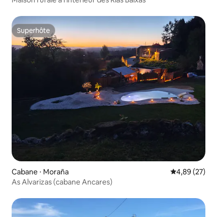
Superhôte
Superhôte
Cabane ⋅ Moraña
Évaluation mo
4,89 (27)
As Alvarizas (cabane Ancares)