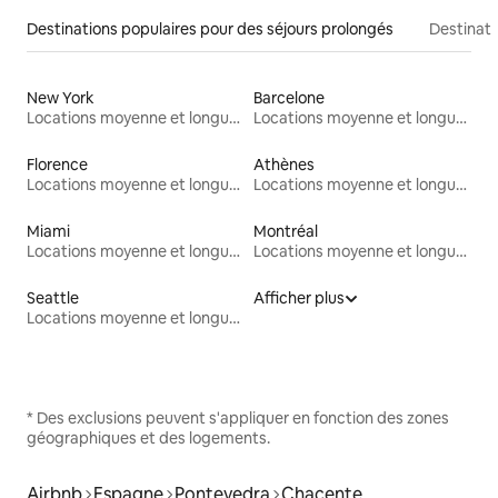
Destinations populaires pour des séjours prolongés
Destinati
New York
Barcelone
Locations moyenne et longue durée
Locations moyenne et longue durée
Florence
Athènes
Locations moyenne et longue durée
Locations moyenne et longue durée
Miami
Montréal
Locations moyenne et longue durée
Locations moyenne et longue durée
Seattle
Afficher plus
Locations moyenne et longue durée
* Des exclusions peuvent s'appliquer en fonction des zones
géographiques et des logements.
Airbnb
Espagne
Pontevedra
Chacente