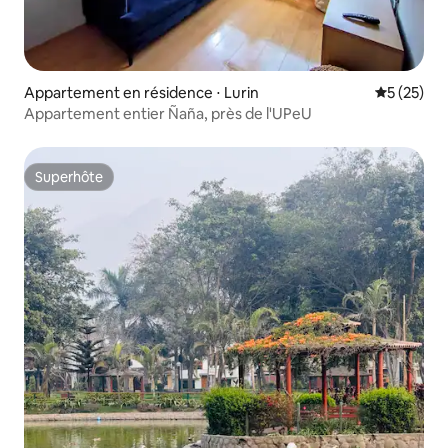
Appartement en résidence ⋅ Lurin
Évaluation
5 (25)
Appartement entier Ñaña, près de l'UPeU
Superhôte
Superhôte