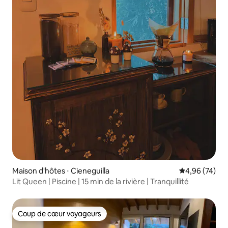
Maison d'hôtes ⋅ Cieneguilla
Évaluation mo
4,96 (74)
Lit Queen | Piscine | 15 min de la rivière | Tranquillité
Coup de cœur voyageurs
Coup de cœur voyageurs