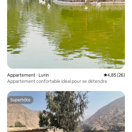
Appartement ⋅ Lurin
Évaluation mo
4,85 (26)
Appartement confortable idéal pour se détendre
Superhôte
Superhôte