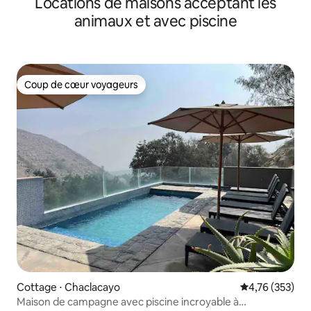
Locations de maisons acceptant les
animaux et avec piscine
Coup de cœur voyageurs
Coup de cœur voyageurs
Cottage ⋅ Chaclacayo
Évaluation moy
4,76 (353)
Maison de campagne avec piscine incroyable à