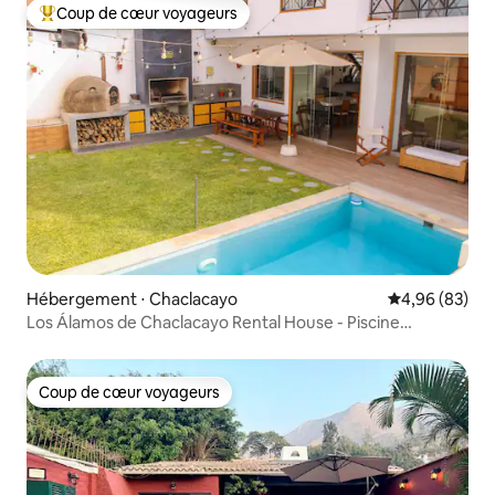
Coup de cœur voyageurs
Coups de cœur voyageurs les plus appréciés
Hébergement ⋅ Chaclacayo
Évaluation mo
4,96 (83)
Los Álamos de Chaclacayo Rental House - Piscine
chauffée
Coup de cœur voyageurs
Coup de cœur voyageurs