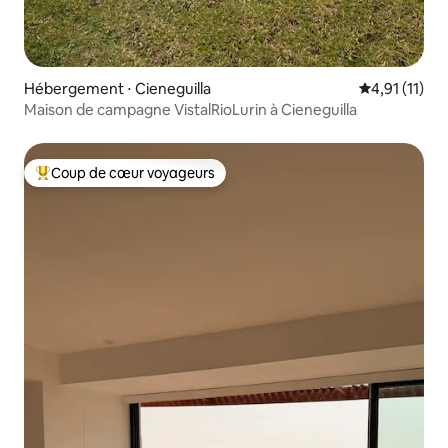
Hébergement ⋅ Cieneguilla
Évaluation m
4,91 (11)
Maison de campagne VistalRioLurin à Cieneguilla
Coup de cœur voyageurs
Coups de cœur voyageurs les plus appréciés