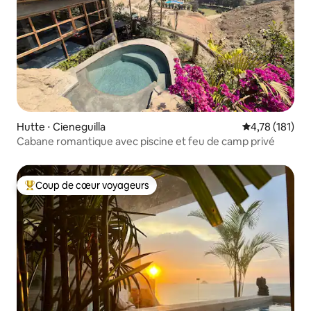
Hutte ⋅ Cieneguilla
Évaluation moy
4,78 (181)
Cabane romantique avec piscine et feu de camp privé
Coup de cœur voyageurs
Coups de cœur voyageurs les plus appréciés