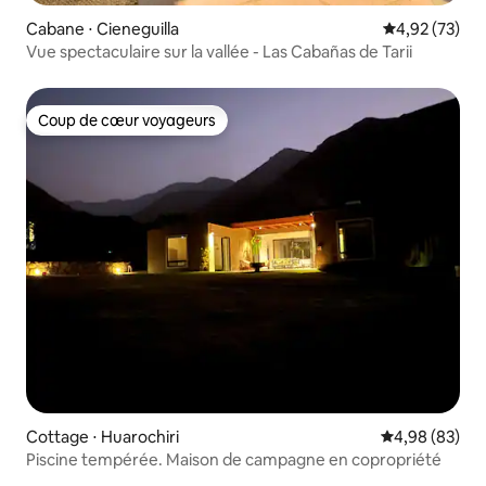
Cabane ⋅ Cieneguilla
Évaluation mo
4,92 (73)
Vue spectaculaire sur la vallée - Las Cabañas de Tarii
Coup de cœur voyageurs
Coup de cœur voyageurs
Cottage ⋅ Huarochiri
Évaluation mo
4,98 (83)
Piscine tempérée. Maison de campagne en copropriété