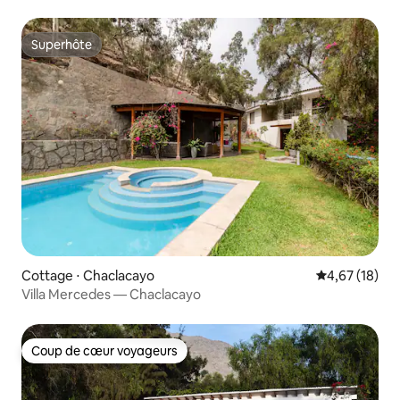
Chaclacayo
Superhôte
Superhôte
Cottage ⋅ Chaclacayo
Évaluation mo
4,67 (18)
Villa Mercedes — Chaclacayo
Coup de cœur voyageurs
Coup de cœur voyageurs