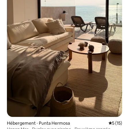
Hébergement ⋅ Punta Hermosa
Évaluation
5 (15)