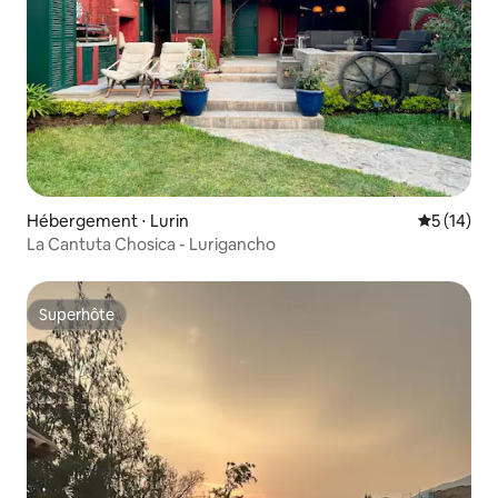
Hébergement ⋅ Lurin
Évaluation
5 (14)
La Cantuta Chosica - Lurigancho
Superhôte
Superhôte