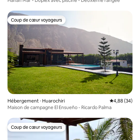
Hanan Mar - Duplex avec piscine - Deuxième rangée
Coup de cœur voyageurs
Coup de cœur voyageurs
Hébergement ⋅ Huarochiri
Évaluation mo
4,88 (34)
Maison de campagne El Ensueño - Ricardo Palma
Coup de cœur voyageurs
Coup de cœur voyageurs