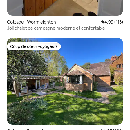
Cottage ⋅ Wormleighton
Évaluation moy
4,99 (115)
Joli chalet de campagne moderne et confortable
Coup de cœur voyageurs
Coup de cœur voyageurs