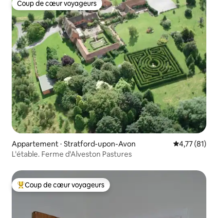
Coup de cœur voyageurs
Coup de cœur voyageurs
Appartement ⋅ Stratford-upon-Avon
Évaluation mo
4,77 (81)
L'étable. Ferme d'Alveston Pastures
Coup de cœur voyageurs
Coups de cœur voyageurs les plus appréciés