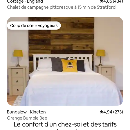
Cottage ⋅ England
Évaluation moy
4,85 (434)
Chalet de campagne pittoresque à 15 min de Stratford.
Coup de cœur voyageurs
Coup de cœur voyageurs
Bungalow ⋅ Kineton
Évaluation moy
4,94 (273)
Grange Bumble Bee
Le confort d'un chez-soi et des tarifs