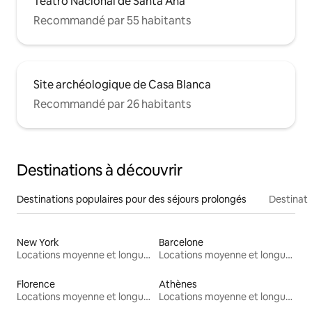
Teatro Nacional de Santa Ana
Recommandé par 55 habitants
Site archéologique de Casa Blanca
Recommandé par 26 habitants
Destinations à découvrir
Destinations populaires pour des séjours prolongés
Destinati
New York
Barcelone
Locations moyenne et longue durée
Locations moyenne et longue durée
Florence
Athènes
Locations moyenne et longue durée
Locations moyenne et longue durée