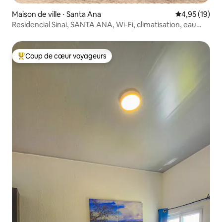
Maison de ville ⋅ Santa Ana
Évaluation mo
4,95 (19)
Residencial Sinai, SANTA ANA, Wi-Fi, climatisation, eau
chaude
Coup de cœur voyageurs
Coups de cœur voyageurs les plus appréciés