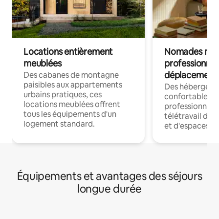
Locations entièrement
Nomades num
meublées
professionnel
déplacement
Des cabanes de montagne
paisibles aux appartements
Des hébergem
urbains pratiques, ces
confortables p
locations meublées offrent
professionnels
tous les équipements d'un
télétravail dis
logement standard.
et d'espaces de
Équipements et avantages des séjours
longue durée