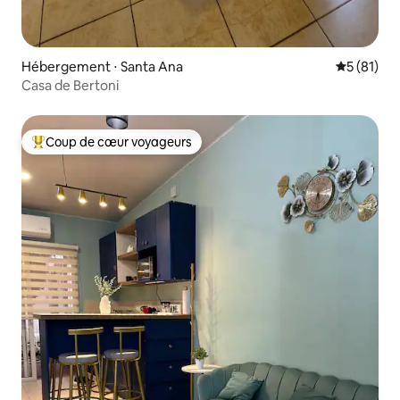
Hébergement ⋅ Santa Ana
Évaluation
5 (81)
Casa de Bertoni
Coup de cœur voyageurs
Coups de cœur voyageurs les plus appréciés