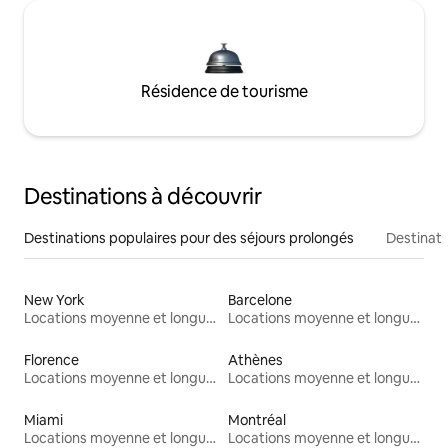
Résidence de tourisme
Destinations à découvrir
Destinations populaires pour des séjours prolongés
Destinati
New York
Barcelone
Locations moyenne et longue durée
Locations moyenne et longue durée
Florence
Athènes
Locations moyenne et longue durée
Locations moyenne et longue durée
Miami
Montréal
Locations moyenne et longue durée
Locations moyenne et longue durée