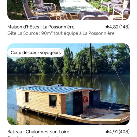
Maison d'hôtes ⋅ La Possonnière
Évaluation moy
4,82 (148)
Gîte La Source : 90m² tout équipé à La Possonnière
Coup de cœur voyageurs
Coup de cœur voyageurs
Bateau ⋅ Chalonnes-sur-Loire
Évaluation moy
4,91 (408)