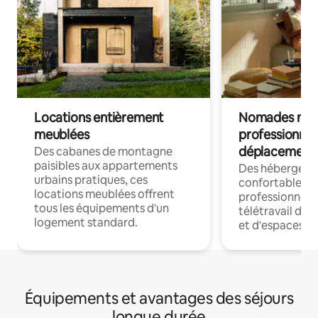
Locations entièrement
Nomades num
meublées
professionnel
déplacement
Des cabanes de montagne
paisibles aux appartements
Des hébergem
urbains pratiques, ces
confortables p
locations meublées offrent
professionnels
tous les équipements d'un
télétravail dis
logement standard.
et d'espaces de
Équipements et avantages des séjours
longue durée