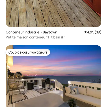
Conteneur industriel ⋅ Baytown
Évaluation mo
4,95 (39)
Petite maison conteneur 1 lit bain # 1
Coup de cœur voyageurs
Coup de cœur voyageurs