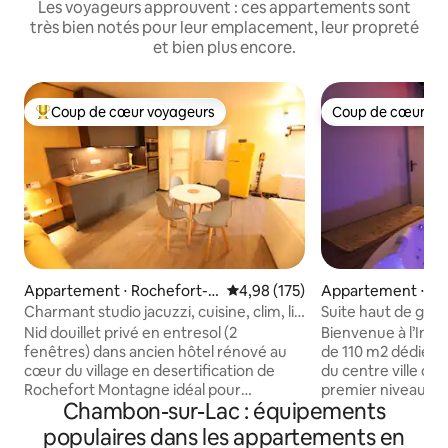
Les voyageurs approuvent : ces appartements sont
très bien notés pour leur emplacement, leur propreté
et bien plus encore.
Coup de cœur voyageurs
Coup de cœur vo
Coups de cœur voyageurs les plus appréciés
Coup de cœur vo
Appartement ⋅ Rochefort-
Évaluation moyenne sur la base 
4,98 (175)
Appartement ⋅ Cl
Montagne
errand
Charmant studio jacuzzi, cuisine, clim, lit
Suite haut de ga
géant
Nid douillet privé en entresol (2
Bienvenue à l’Inst
fenêtres) dans ancien hôtel rénové au
de 110 m2 dédiée 
cœur du village en desertification de
du centre ville de
Rochefort Montagne idéal pour
premier niveau, l
Chambon-sur-Lac : équipements
randonnée, ski, et découverte de
espace détente ave
l'auvergne, du Sancy et de la chaine des
volcan, une scène,
populaires dans les appartements en
puys. Baignoire à remous, climatisation,
équipée et un esp