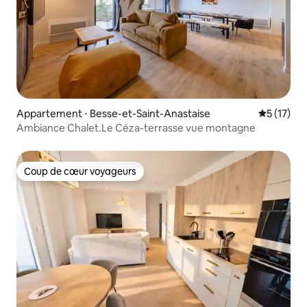
Appartement ⋅ Besse-et-Saint-Anastaise
Évaluation
5 (17)
Ambiance Chalet.Le Céza-terrasse vue montagne
Coup de cœur voyageurs
Coup de cœur voyageurs