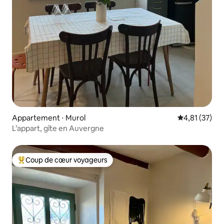
Appartement ⋅ Murol
Évaluation mo
4,81 (37)
L’appart, gîte en Auvergne
Coup de cœur voyageurs
Coups de cœur voyageurs les plus appréciés