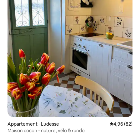
Appartement ⋅ Ludesse
Évaluation mo
4,96 (82)
Maison cocon • nature, vélo & rando