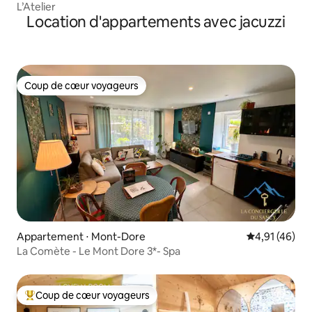
L’Atelier
Location d'appartements avec jacuzzi
Coup de cœur voyageurs
Coup de cœur voyageurs
Appartement ⋅ Mont-Dore
Évaluation mo
4,91 (46)
La Comète - Le Mont Dore 3*- Spa
Coup de cœur voyageurs
Coups de cœur voyageurs les plus appréciés