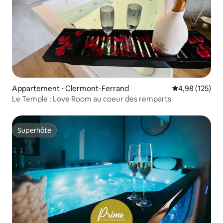
Appartement ⋅ Clermont-Ferrand
Évaluation moy
4,98 (125)
Le Temple : Love Room au coeur des remparts
Superhôte
Superhôte