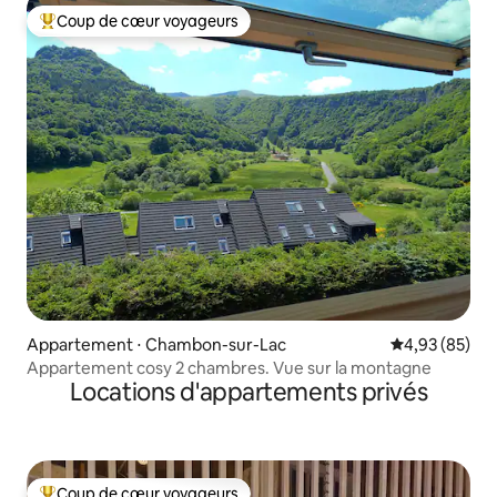
Coup de cœur voyageurs
Coups de cœur voyageurs les plus appréciés
Appartement ⋅ Chambon-sur-Lac
Évaluation mo
4,93 (85)
Appartement cosy 2 chambres. Vue sur la montagne
Locations d'appartements privés
Coup de cœur voyageurs