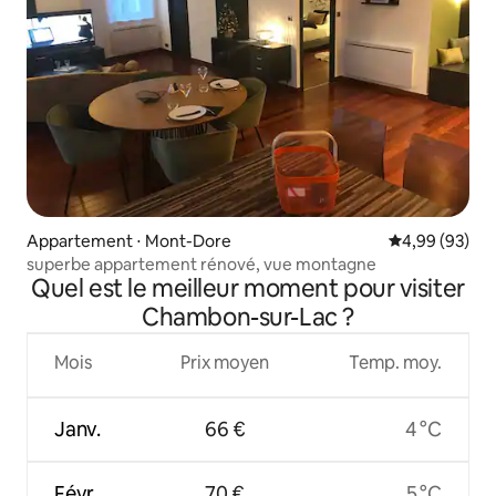
Appartement ⋅ Mont-Dore
Évaluation mo
4,99 (93)
superbe appartement rénové, vue montagne
Quel est le meilleur moment pour visiter
Chambon-sur-Lac ?
Mois
Prix moyen
Temp. moy.
Janv.
66 €
4 °C
Févr.
70 €
5 °C