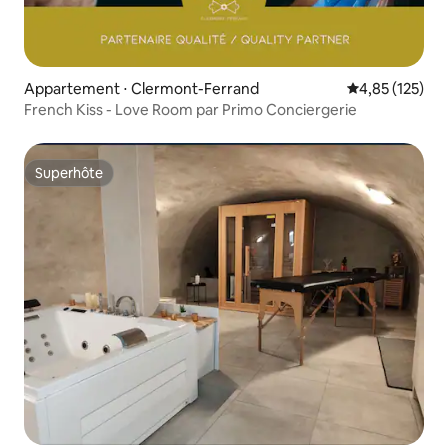
Appartement ⋅ Clermont-Ferrand
Évaluation moy
4,85 (125)
French Kiss - Love Room par Primo Conciergerie
Superhôte
Superhôte