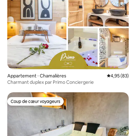
Appartement ⋅ Chamalières
Évaluation mo
4,95 (83)
Charmant duplex par Primo Conciergerie
Coup de cœur voyageurs
Coup de cœur voyageurs