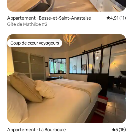
Appartement ⋅ Besse-et-Saint-Anastaise
Évaluation m
4,91 (11)
Gîte de Mathilde #2
Coup de cœur voyageurs
Coup de cœur voyageurs
Appartement ⋅ La Bourboule
Évaluation
5 (15)