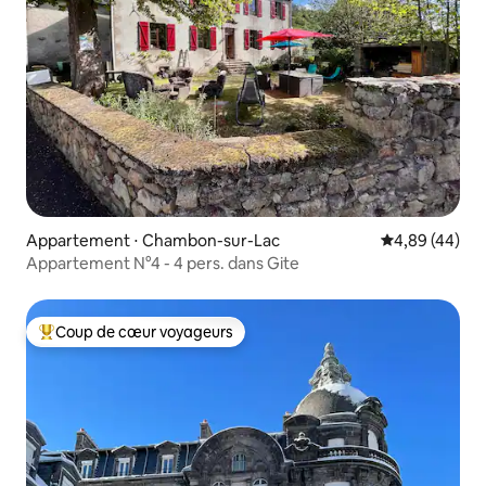
Appartement ⋅ Chambon-sur-Lac
Évaluation mo
4,89 (44)
Appartement N°4 - 4 pers. dans Gite
Coup de cœur voyageurs
Coups de cœur voyageurs les plus appréciés