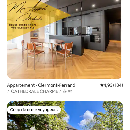
Appartement ⋅ Clermont-Ferrand
Évaluation moy
4,93 (184)
⭐ CATHEDRALE CHARME ⭐ ☕ 💤
Coup de cœur voyageurs
Coup de cœur voyageurs