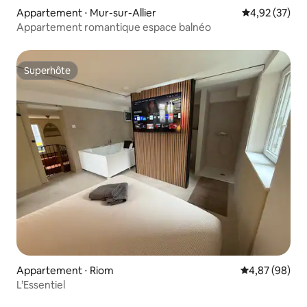
Appartement ⋅ Mur-sur-Allier
Évaluation mo
4,92 (37)
Appartement romantique espace balnéo
Superhôte
Superhôte
Appartement ⋅ Riom
Évaluation mo
4,87 (98)
L’Essentiel