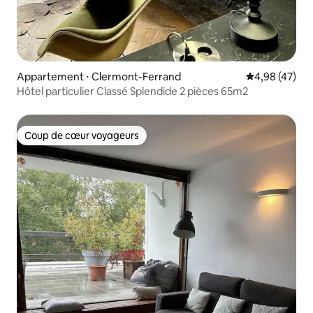
Appartement ⋅ Clermont-Ferrand
Évaluation mo
4,98 (47)
Hôtel particulier Classé Splendide 2 pièces 65m2
Coup de cœur voyageurs
Coup de cœur voyageurs