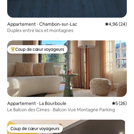
Appartement ⋅ Chambon-sur-Lac
Évaluation mo
4,96 (24)
Duplex entre lacs et montagnes
Coup de cœur voyageurs
Coups de cœur voyageurs les plus appréciés
Appartement ⋅ La Bourboule
Évaluation
5 (26)
Le Balcon des Cimes - Balcon Vue Montagne Parking
Coup de cœur voyageurs
Coup de cœur voyageurs