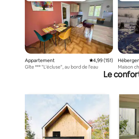
Appartement
Évaluation moyenne sur
4,99 (151)
Héberge
Gîte *** "L'écluse", au bord de l'eau
Maison ch
Le confor