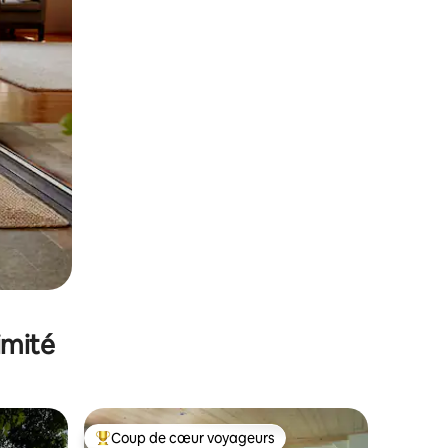
imité
Coup de cœur voyageurs
lus appréciés
Coups de cœur voyageurs les plus appréciés