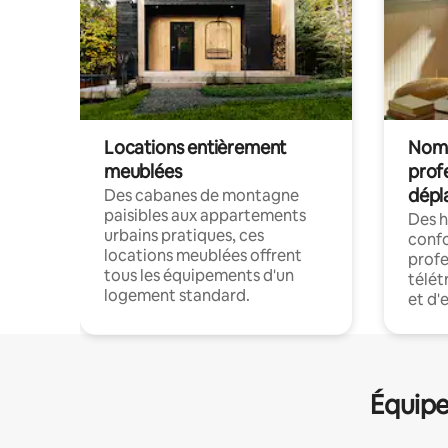
Locations entièrement
Noma
meublées
prof
dépl
Des cabanes de montagne
paisibles aux appartements
Des 
urbains pratiques, ces
confo
locations meublées offrent
profe
tous les équipements d'un
télét
logement standard.
et d'
Équipe