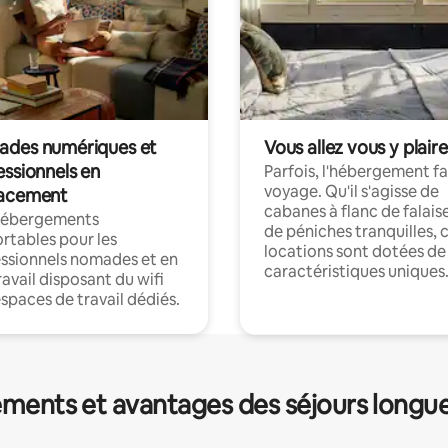
des numériques et
Vous allez vous y plaire
essionnels en
Parfois, l'hébergement fai
voyage. Qu'il s'agisse de
acement
cabanes à flanc de falais
hébergements
de péniches tranquilles, 
rtables pour les
locations sont dotées de
ssionnels nomades et en
caractéristiques uniques
ravail disposant du wifi
espaces de travail dédiés.
ments et avantages des séjours longu