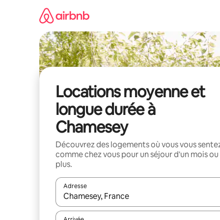
Aller
directement
au
contenu
Locations moyenne et
longue durée à
Chamesey
Découvrez des logements où vous vous sente
comme chez vous pour un séjour d'un mois ou
plus.
Adresse
Lorsque les résultats s'affichent, utilisez les flèc
Arrivée