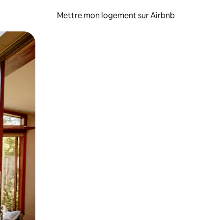
Mettre mon logement sur Airbnb
sant glisser.