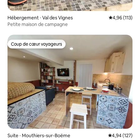
Hébergement ⋅ Val des Vignes
Évaluation moy
4,96 (113)
Petite maison de campagne
Coup de cœur voyageurs
Coup de cœur voyageurs
Suite ⋅ Mouthiers-sur-Boëme
Évaluation moy
4,94 (127)