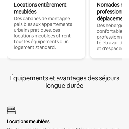
Locations entièrement
Nomades num
meublées
professionnel
déplacement
Des cabanes de montagne
paisibles aux appartements
Des hébergem
urbains pratiques, ces
confortables p
locations meublées offrent
professionnels
tous les équipements d'un
télétravail dis
logement standard.
et d'espaces de
Équipements et avantages des séjours
longue durée
Locations meublées