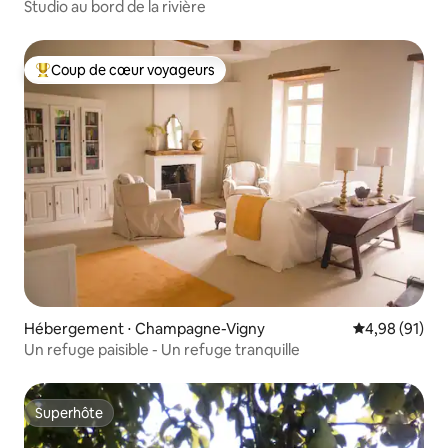
Studio au bord de la rivière
Coup de cœur voyageurs
Coups de cœur voyageurs les plus appréciés
Hébergement ⋅ Champagne-Vigny
Évaluation mo
4,98 (91)
Un refuge paisible - Un refuge tranquille
Superhôte
Superhôte