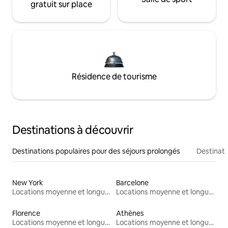
gratuit sur place
Résidence de tourisme
Destinations à découvrir
Destinations populaires pour des séjours prolongés
Destinati
New York
Barcelone
Locations moyenne et longue durée
Locations moyenne et longue durée
Florence
Athènes
Locations moyenne et longue durée
Locations moyenne et longue durée