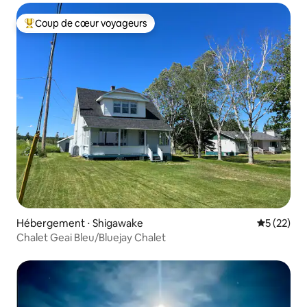
Coup de cœur voyageurs
Coups de cœur voyageurs les plus appréciés
Hébergement ⋅ Shigawake
Évaluation
5 (22)
Chalet Geai Bleu/Bluejay Chalet