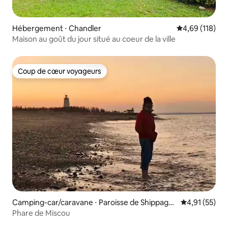
Hébergement ⋅ Chandler
Évaluation moy
4,69 (118)
Maison au goût du jour situé au coeur de la ville
Coup de cœur voyageurs
Coup de cœur voyageurs
Camping-car/caravane ⋅ Paroisse de Shippaga
Évaluation mo
4,91 (55)
n
Phare de Miscou