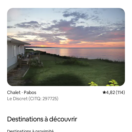
Chalet ⋅ Pabos
Évaluation moy
4,82 (114)
Le Discret (CITQ: 297725)
Destinations à découvrir
Destinations à proximité