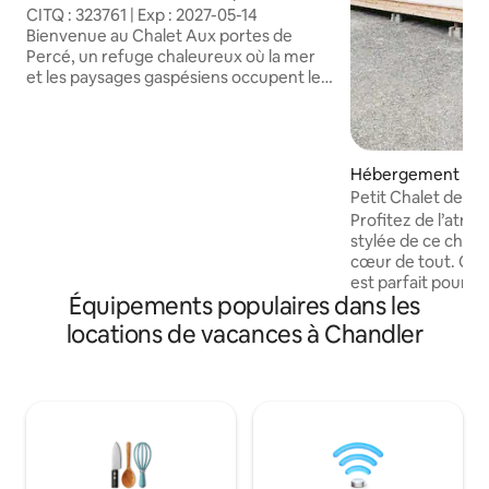
Percé
CITQ : 323761 | Exp : 2027-05-14
Bienvenue au Chalet Aux portes de
Percé, un refuge chaleureux où la mer
et les paysages gaspésiens occupent le
devant de la scène. Situé à quelques
minutes des attraits emblématiques de
Percé, ce chalet vous invite à ralentir le
rythme et à profiter pleinement de la
Hébergement ⋅ P
beauté du littoral. Entre les promenades
Petit Chalet de l
sur la plage, les excursions en mer et les
Profitez de l’atm
couchers de soleil sur le golfe, chaque
stylée de ce chale
journée promet son lot de découvertes.
cœur de tout. Ce 
Un endroit idéal pour se ressource
est parfait pour 
Équipements populaires dans les
un espace ouvert
Vous serez enchan
locations de vacances à Chandler
spectaculaire sur l
Bonaventure, ainsi
soleil à couper le 
privée pour vos 
détente.Foyer éle
ambiance chaleur
pour des feux de 