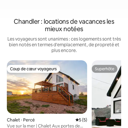
Chandler : locations de vacances les
mieux notées
Les voyageurs sont unanimes : ces logements sont très
bien notés en termes d'emplacement, de propreté et
plus encore.
Coup de cœur voyageurs
Superhôte
Coup de cœur voyageurs
Superhôte
Chalet ⋅ Percé
Évaluation moyenne sur la 
5 (5)
Vue sur la mer | Chalet Aux portes de