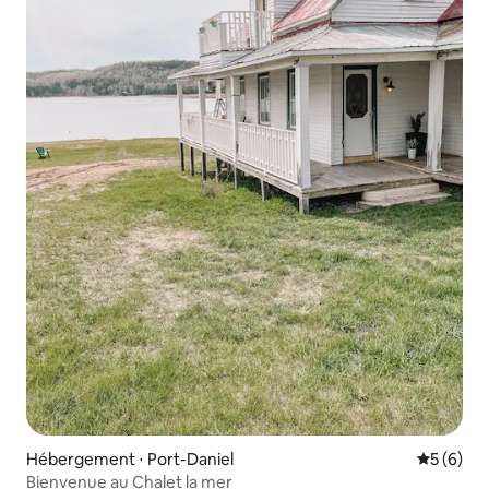
Hébergement ⋅ Port-Daniel
Évaluatio
5 (6)
Bienvenue au Chalet la mer