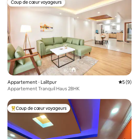
Coup de cœur voyageurs
Coup de cœur voyageurs
Appartement ⋅ Lalitpur
Évaluatio
5 (9)
Appartement Tranquil Haus 2BHK
Coup de cœur voyageurs
Coups de cœur voyageurs les plus appréciés