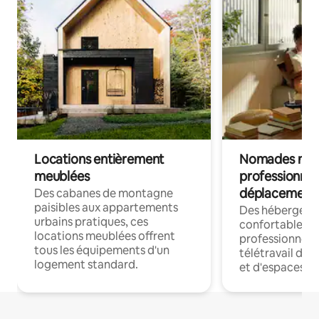
Locations entièrement
Nomades num
meublées
professionnel
déplacement
Des cabanes de montagne
paisibles aux appartements
Des hébergem
urbains pratiques, ces
confortables p
locations meublées offrent
professionnels
tous les équipements d'un
télétravail dis
logement standard.
et d'espaces de