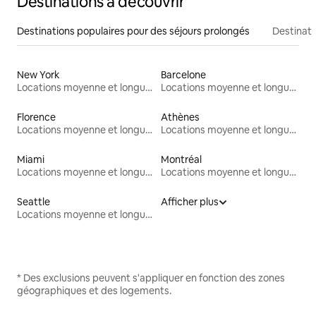
Destinations à découvrir
Destinations populaires pour des séjours prolongés
Destinati
New York
Barcelone
Locations moyenne et longue durée
Locations moyenne et longue durée
Florence
Athènes
Locations moyenne et longue durée
Locations moyenne et longue durée
Miami
Montréal
Locations moyenne et longue durée
Locations moyenne et longue durée
Seattle
Afficher plus
Locations moyenne et longue durée
* Des exclusions peuvent s'appliquer en fonction des zones
géographiques et des logements.