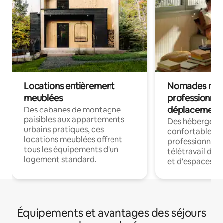
Locations entièrement
Nomades num
meublées
professionnel
déplacement
Des cabanes de montagne
paisibles aux appartements
Des hébergem
urbains pratiques, ces
confortables p
locations meublées offrent
professionnels
tous les équipements d'un
télétravail dis
logement standard.
et d'espaces de
Équipements et avantages des séjours