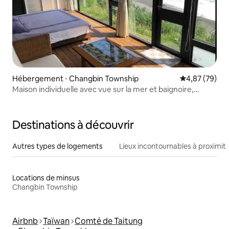
Hébergement ⋅ Changbin Township
Évaluation mo
4,87 (79)
Maison individuelle avec vue sur la mer et baignoire,
chambre double : piscine, balcon, espace barbecue, accès
direct à la plage pour admirer le lever du soleil et le ciel
étoilé, parking, animaux de compagnie acceptés, veuillez
Destinations à découvrir
consulter la description
Autres types de logements
Lieux incontournables à proximit
Locations de minsus
Changbin Township
Airbnb
Taïwan
Comté de Taitung