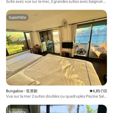
Suite avec vue sur la mer, 3 grandes suites avec baignoire,
piscine, barbecue, accès à la plage, vue sur les étoiles, la
galaxie et la lune, balcon, grand parking, animaux
acceptés
Superhôte
Superhôte
Bungalow ⋅ 長濱鄉
Évaluation mo
4,85 (13)
Vue sur la mer 2 suites doubles ou quadruples Piscine Salle
de bain privée Baignoire Cuisine Barbecue Balcon Hamac
Accès à la plage Lever du soleil et étoiles Parking Animaux
acceptés
Superhôte