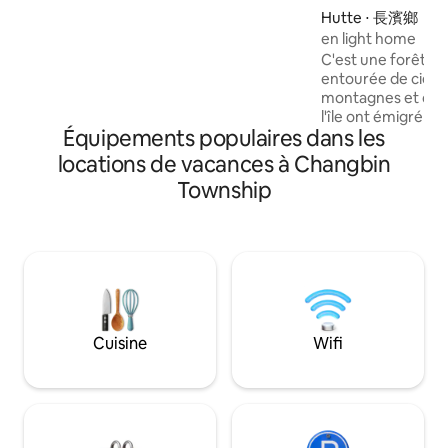
le balcon, de tables et de chaises
Hutte ⋅ 長濱鄉
extérieures et d'un hamac. Vous pouvez
en light home
profiter de l'espace privé et de la beauté
C'est une forêt d'
naturelle, et vous détendre. La chambre
entourée de ciel, 
est spacieuse et confortable, avec un lit
montagnes et de forêts Les ha
de marque Sealy, un canapé, une
l'île ont émigré à
télévision à écran plat de 70 pouces et
Équipements populaires dans les
cette forêt dont i
un petit lit double pour les enfants (500 $
amoureux au prem
locations de vacances à Changbin
par nuit pour un enfant supplémentaire,
avoir commencé à v
veuillez en informer l'hôte après la
Township
ont été nourris et
réservation). Vous pouvez profiter de la
cette forêt ento
mer en vous allongeant sur le lit, et
verdoyantes et de
lorsque le temps est clair, vous pouvez
instant est si beau
également admirer le lever du soleil, le
souvent l'impressi
ciel étoilé, la Voie lactée et la mer au clair
simplement vivre 
de lune. Pas de soucis pour
au paradis. Parce que vivre dans la forêt
l'enregistrement en libre-service, la
est si confortable 
porte de la chambre ne sera pas
Cuisine
Wifi
juste partager ce
verrouillée, la clé sera posée sur la table,
divin Avec vous qu
vous êtes les bienvenus à tout moment
voulez vous « évad
le jour de votre arrivée. La chambre est
« calme » Je vous i
équipée de climatisation, sèche-
lentement le temps
cheveux, serviettes de bain, articles de
dans la « forêt de lumièr
toilette, brosses à dents et dentifrice. La