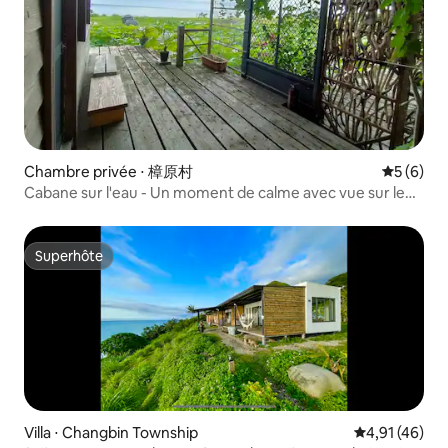
maison de vacances, nous avons hâte de
Bienvenue à la ma
vous accueillir ! Si vous avez des
questions, n'hésitez pas à nous
contacter. Randy, le propriétaire
Chambre privée ⋅ 樟原村
Évaluatio
5 (6)
Cabane sur l'eau - Un moment de calme avec vue sur le
Pacifique / Venez jeter un coup d'œil D
Superhôte
Superhôte
Villa ⋅ Changbin Township
Évaluation mo
4,91 (46)