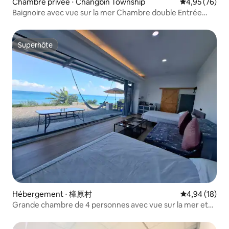
Chambre privée ⋅ Changbin Township
Évaluation mo
4,95 (76)
Baignoire avec vue sur la mer Chambre double Entrée
indépendante Piscine Balcon Espace barbecue spécial
Hamac Table et chaises d'extérieur Accès à la plage Lever
du soleil et ciel étoilé Parking Animaux acceptés
Superhôte
Superhôte
Hébergement ⋅ 樟原村
Évaluation mo
4,94 (18)
Grande chambre de 4 personnes avec vue sur la mer et
fenêtre à double hauteur au premier rang