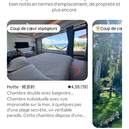
bien notés en termes d'emplacement, de propreté et
plus encore.
Coup de cœur voyageurs
Coup de cœur 
Coup de cœur voyageurs
Coups de cœur vo
Hutte ⋅ 樟原村
Évaluation moyenne sur la base
4,95 (19)
Chambre double avec baignoire
indépendante et vue sur la mer depuis
Chambre individuelle avec vue
les grandes baies vitrées
imprenable sur la mer, à quelques pas
d'une plage secrète, un véritable
paradis. Cette chambre dispose d'une
douche et d'une baignoire séparées,
d'une cuisine privée, d'un barbecue sur