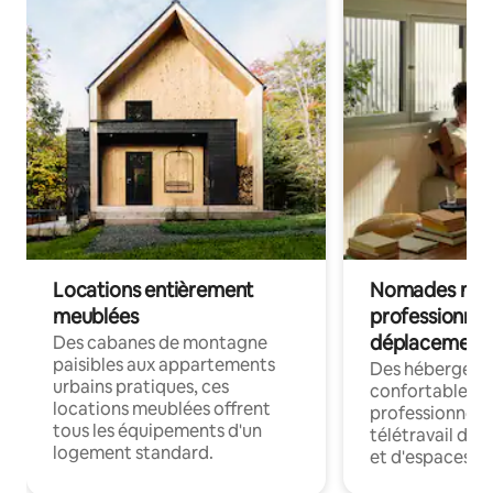
Locations entièrement
Nomades num
meublées
professionnel
déplacement
Des cabanes de montagne
paisibles aux appartements
Des hébergem
urbains pratiques, ces
confortables p
locations meublées offrent
professionnels
tous les équipements d'un
télétravail dis
logement standard.
et d'espaces de