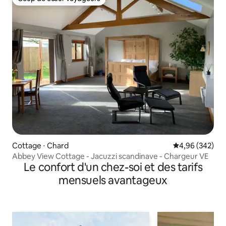
Coup de cœur voyageurs
Cottage ⋅ Chard
Évaluation moy
4,96 (342)
Abbey View Cottage - Jacuzzi scandinave - Chargeur VE
Le confort d'un chez-soi et des tarifs
mensuels avantageux