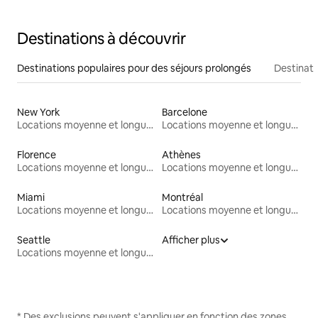
Destinations à découvrir
Destinations populaires pour des séjours prolongés
Destinati
New York
Barcelone
Locations moyenne et longue durée
Locations moyenne et longue durée
Florence
Athènes
Locations moyenne et longue durée
Locations moyenne et longue durée
Miami
Montréal
Locations moyenne et longue durée
Locations moyenne et longue durée
Seattle
Afficher plus
Locations moyenne et longue durée
* Des exclusions peuvent s'appliquer en fonction des zones