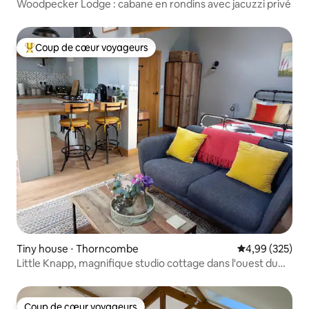
Woodpecker Lodge : cabane en rondins avec jacuzzi privé
Coup de cœur voyageurs
Coups de cœur voyageurs les plus appréciés
Tiny house ⋅ Thorncombe
Évaluation moy
4,99 (325)
Little Knapp, magnifique studio cottage dans l'ouest du
Dorset
Coup de cœur voyageurs