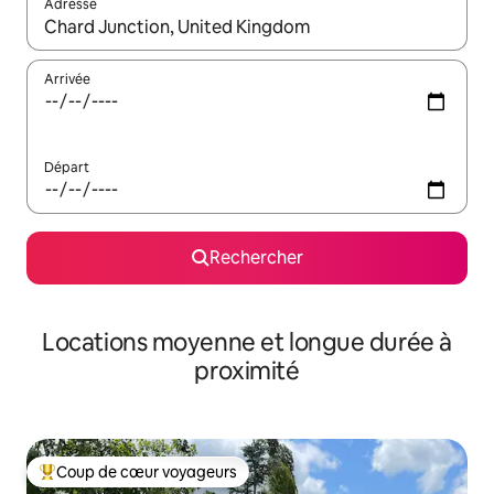
Adresse
Lorsque les résultats s'affichent, utilisez les flèches vers le hau
Arrivée
Départ
Rechercher
Locations moyenne et longue durée à
proximité
Coup de cœur voyageurs
Coups de cœur voyageurs les plus appréciés