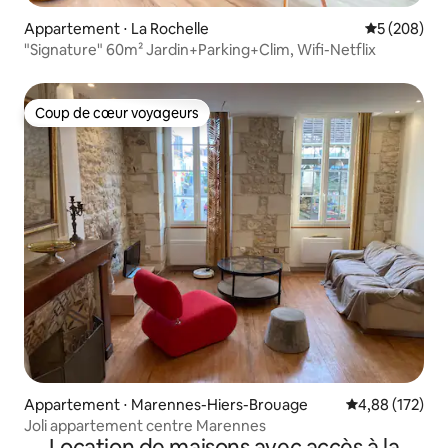
Appartement ⋅ La Rochelle
Évaluation 
5 (208)
"Signature" 60m² Jardin+Parking+Clim, Wifi-Netflix
Coup de cœur voyageurs
Coup de cœur voyageurs
Appartement ⋅ Marennes-Hiers-Brouage
Évaluation moy
4,88 (172)
Joli appartement centre Marennes
Location de maisons avec accès à la