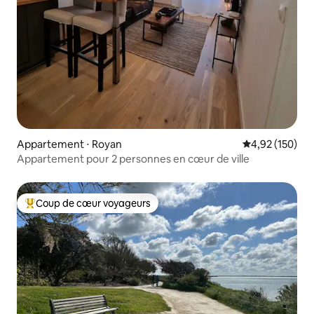
Appartement ⋅ Royan
Évaluation moy
4,92 (150)
Appartement pour 2 personnes en cœur de ville
Coup de cœur voyageurs
Coups de cœur voyageurs les plus appréciés