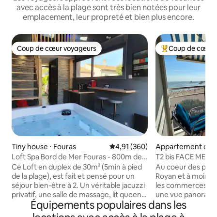
avec accès à la plage sont très bien notées pour leur
emplacement, leur propreté et bien plus encore.
Coup de cœur voyageurs
Coup de cœur 
Coup de cœur voyageurs
Coups de cœur vo
Tiny house ⋅ Fouras
Évaluation moyenne sur la base 
4,91 (360)
Appartement en r
⋅ Royan
Loft Spa Bord de Mer Fouras - 800m des
T2 bis FACE MER s
plages
de ROYAN
Ce Loft en duplex de 30m² (5min à pied
Au coeur des plus 
de la plage), est fait et pensé pour un
Royan et à moins 
séjour bien-être à 2. Un véritable jacuzzi
les commerces uti
privatif, une salle de massage, lit queen
une vue panorami
Équipements populaires dans les
size avec vue sur les étoiles et un jardin
toute la baie de Ro
privé de 25m². Quartier très calme. Très
Grande Conche, l’ég