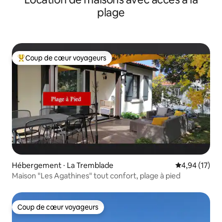
plage
Coup de cœur voyageurs
Coups de cœur voyageurs les plus appréciés
Hébergement ⋅ La Tremblade
Évaluation mo
4,94 (17)
Maison "Les Agathines" tout confort, plage à pied
Coup de cœur voyageurs
Coup de cœur voyageurs