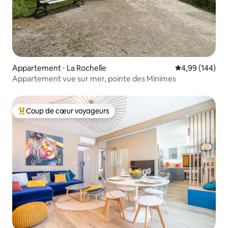
Appartement ⋅ La Rochelle
Évaluation moy
4,99 (144)
Appartement vue sur mer, pointe des Minimes
Coup de cœur voyageurs
Coups de cœur voyageurs les plus appréciés