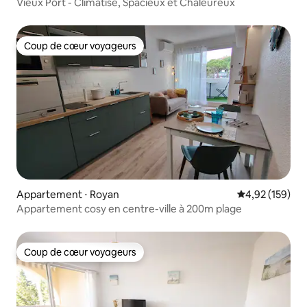
Vieux Port - Climatisé, Spacieux et Chaleureux
Coup de cœur voyageurs
Coup de cœur voyageurs
Appartement ⋅ Royan
Évaluation moy
4,92 (159)
Appartement cosy en centre-ville à 200m plage
Coup de cœur voyageurs
Coup de cœur voyageurs