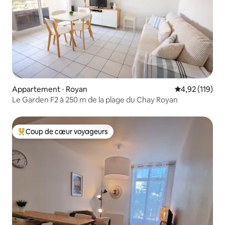
Appartement ⋅ Royan
Évaluation moy
4,92 (119)
Le Garden F2 à 250 m de la plage du Chay Royan
Coup de cœur voyageurs
Coups de cœur voyageurs les plus appréciés