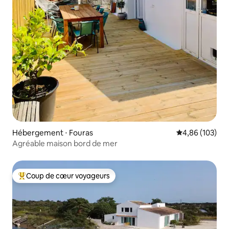
Hébergement ⋅ Fouras
Évaluation moy
4,86 (103)
Agréable maison bord de mer
Coup de cœur voyageurs
Coups de cœur voyageurs les plus appréciés