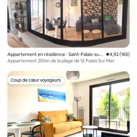
Appartement en résidence ⋅ Saint-Palais-sur-
Évaluation moy
4,92 (165)
Mer
Appartement 200m de la plage de St Palais Sur Mer
Coup de cœur voyageurs
Coup de cœur voyageurs