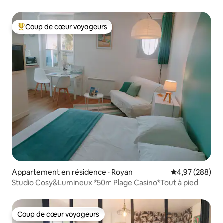
Coup de cœur voyageurs
Coups de cœur voyageurs les plus appréciés
Appartement en résidence ⋅ Royan
Évaluation moy
4,97 (288)
Studio Cosy&Lumineux *50m Plage Casino*Tout à pied
Coup de cœur voyageurs
Coup de cœur voyageurs