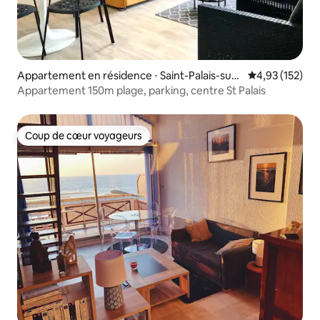
Appartement en résidence ⋅ Saint-Palais-sur-
Évaluation moy
4,93 (152)
Mer
Appartement 150m plage, parking, centre St Palais
Coup de cœur voyageurs
Coup de cœur voyageurs