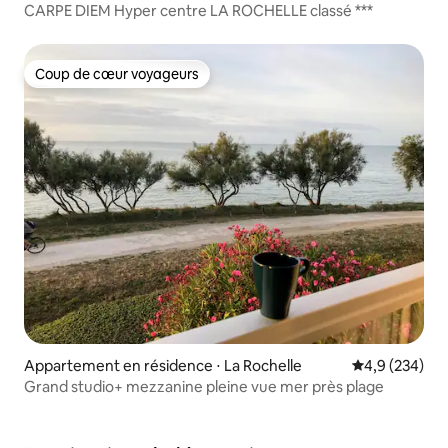
CARPE DIEM Hyper centre LA ROCHELLE classé ***
Coup de cœur voyageurs
Coup de cœur voyageurs
Appartement en résidence ⋅ La Rochelle
Évaluation mo
4,9 (234)
Grand studio+ mezzanine pleine vue mer près plage