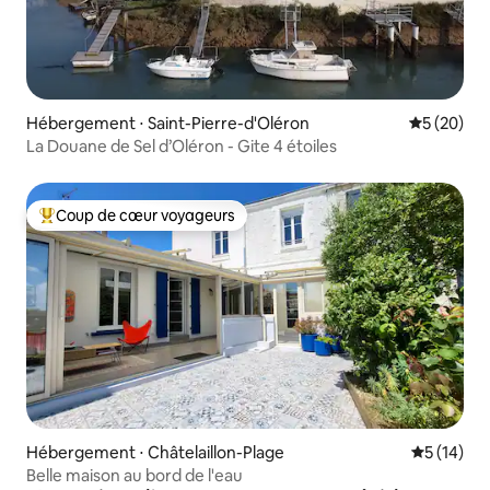
Hébergement ⋅ Saint-Pierre-d'Oléron
Évaluation
5 (20)
La Douane de Sel d’Oléron - Gite 4 étoiles
Coup de cœur voyageurs
Coups de cœur voyageurs les plus appréciés
Hébergement ⋅ Châtelaillon-Plage
Évaluation
5 (14)
Belle maison au bord de l'eau