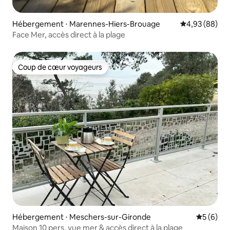
Hébergement ⋅ Marennes-Hiers-Brouage
Évaluation mo
4,93 (88)
Face Mer, accès direct à la plage
Coup de cœur voyageurs
Coup de cœur voyageurs
Hébergement ⋅ Meschers-sur-Gironde
Évaluatio
5 (6)
Maison 10 pers. vue mer & accès direct à la plage