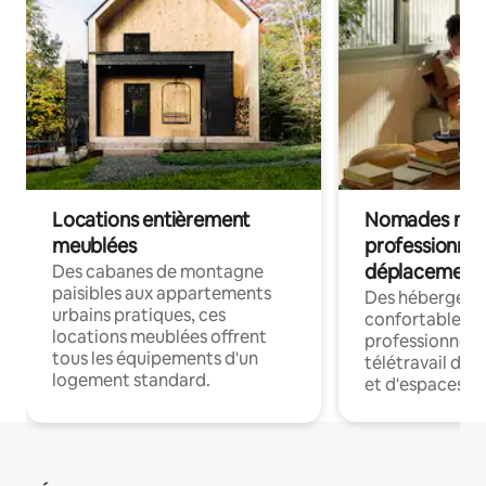
Locations entièrement
Nomades num
meublées
professionnel
déplacement
Des cabanes de montagne
paisibles aux appartements
Des hébergem
urbains pratiques, ces
confortables p
locations meublées offrent
professionnels
tous les équipements d'un
télétravail dis
logement standard.
et d'espaces de