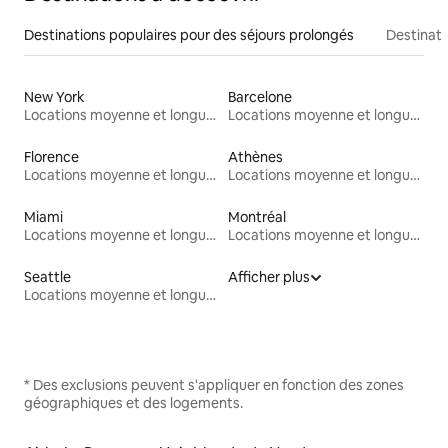
Destinations populaires pour des séjours prolongés
Destinati
New York
Barcelone
Locations moyenne et longue durée
Locations moyenne et longue durée
Florence
Athènes
Locations moyenne et longue durée
Locations moyenne et longue durée
Miami
Montréal
Locations moyenne et longue durée
Locations moyenne et longue durée
Seattle
Afficher plus
Locations moyenne et longue durée
* Des exclusions peuvent s'appliquer en fonction des zones
géographiques et des logements.