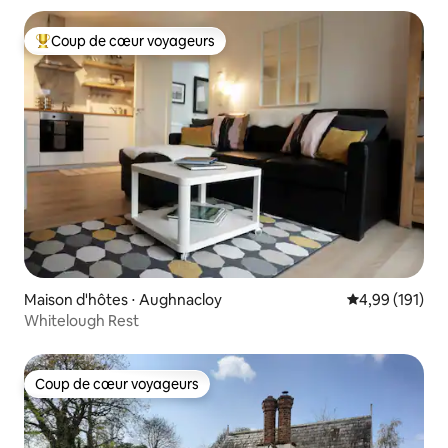
Coup de cœur voyageurs
Coups de cœur voyageurs les plus appréciés
Maison d'hôtes ⋅ Aughnacloy
Évaluation moy
4,99 (191)
Whitelough Rest
Coup de cœur voyageurs
Coup de cœur voyageurs