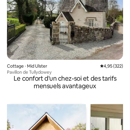
Cottage ⋅ Mid Ulster
Évaluation moy
4,95 (322)
Pavillon de Tullydowey
Le confort d'un chez-soi et des tarifs
mensuels avantageux