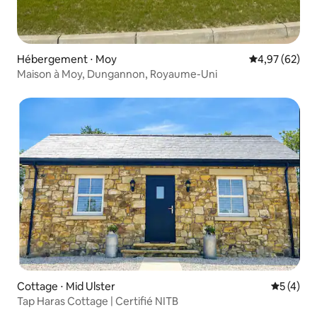
Hébergement ⋅ Moy
Évaluation mo
4,97 (62)
Maison à Moy, Dungannon, Royaume-Uni
Cottage ⋅ Mid Ulster
Évaluatio
5 (4)
Tap Haras Cottage | Certifié NITB