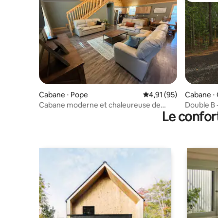
Cabane ⋅ Pope
Évaluation moyenne su
4,91 (95)
Cabane ⋅
Cabane moderne et chaleureuse de
Double B 
Le confor
3 chambres avec foyer