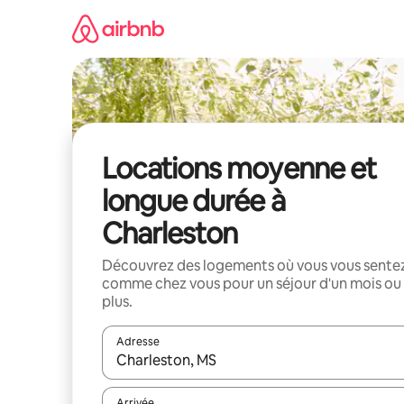
Aller
directement
au
contenu
Locations moyenne et
longue durée à
Charleston
Découvrez des logements où vous vous sente
comme chez vous pour un séjour d'un mois ou
plus.
Adresse
Lorsque les résultats s'affichent, utilisez les flèc
Arrivée