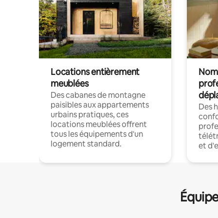
Locations entièrement
Noma
meublées
prof
dépl
Des cabanes de montagne
paisibles aux appartements
Des 
urbains pratiques, ces
confo
locations meublées offrent
profe
tous les équipements d'un
télét
logement standard.
et d'
Équipe