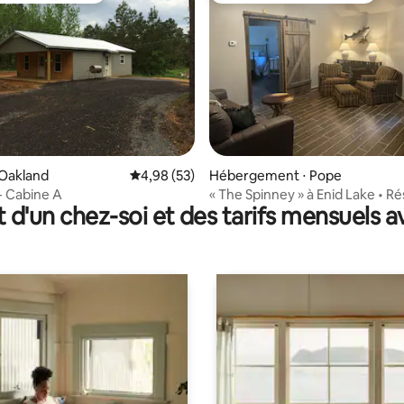
r la base de 95 commentaires : 4,91 sur 5
 Oakland
Évaluation moyenne sur la base de 53 commen
4,98 (53)
Hébergement ⋅ Pope
- Cabine A
« The Spinney » à Enid Lake • R
t d'un chez-soi et des tarifs mensuels 
dès maintenant pour l'automne