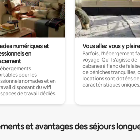
des numériques et
Vous allez vous y plaire
essionnels en
Parfois, l'hébergement fai
voyage. Qu'il s'agisse de
acement
cabanes à flanc de falais
hébergements
de péniches tranquilles, 
rtables pour les
locations sont dotées de
ssionnels nomades et en
caractéristiques uniques
ravail disposant du wifi
espaces de travail dédiés.
ments et avantages des séjours longu