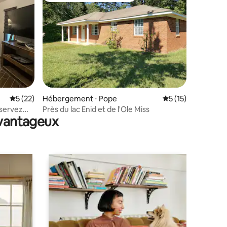
taires : 4,98 sur 5
Évaluation moyenne sur la base de 22 commentaires : 5 sur 5
5 (22)
Hébergement ⋅ Pope
Évaluation moyenne
5 (15)
éservez
Près du lac Enid et de l'Ole Miss
avantageux
 !