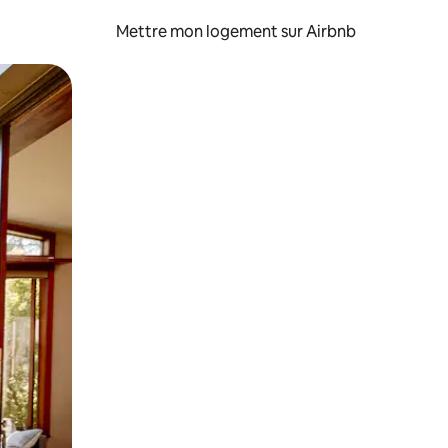
Mettre mon logement sur Airbnb
sant glisser.