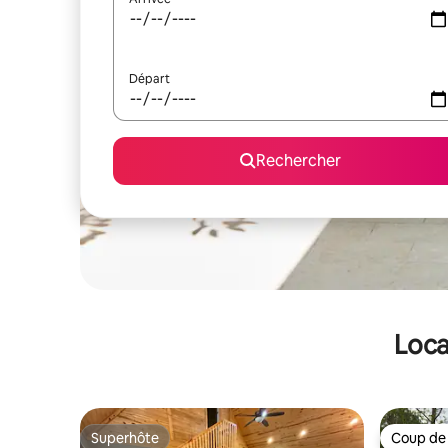
Départ
Rechercher
Loca
Superhôte
Coup de
Superhôte
Coup de