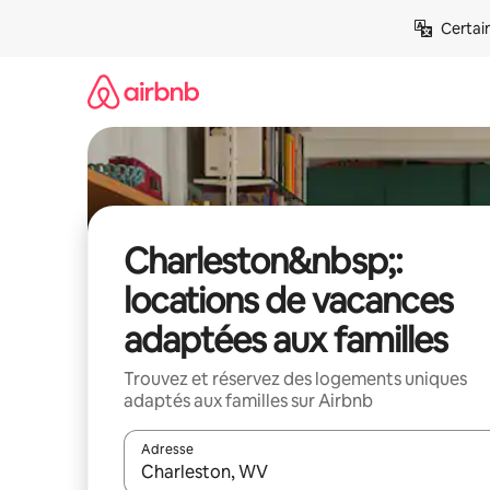
Aller
Certai
directement
au
contenu
Charleston&nbsp;:
locations de vacances
adaptées aux familles
Trouvez et réservez des logements uniques
adaptés aux familles sur Airbnb
Adresse
Lorsque les résultats s'affichent, utilisez les flèc