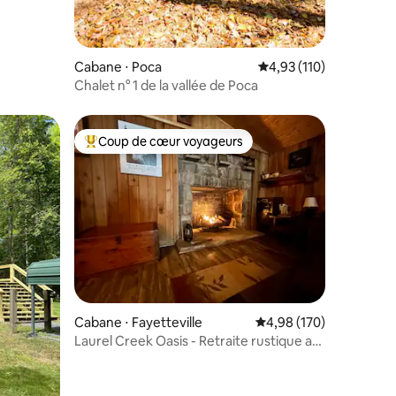
Cabane ⋅ Poca
Évaluation moyenne sur
4,93 (110)
Chalet n° 1 de la vallée de Poca
Coup de cœur voyageurs
lus appréciés
Coups de cœur voyageurs les plus appréciés
mmentaires : 5 sur 5
Cabane ⋅ Fayetteville
Évaluation moyenne sur
4,98 (170)
Laurel Creek Oasis - Retraite rustique au
bord du ruisseau