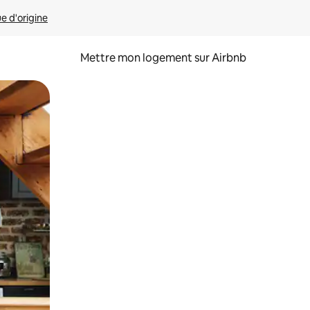
ue d'origine
Mettre mon logement sur Airbnb
sant glisser.