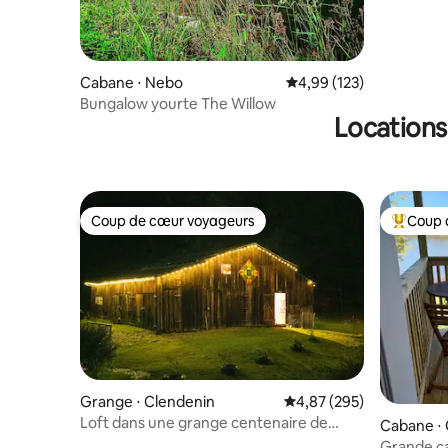
Cabane ⋅ Nebo
Évaluation moyenne sur
4,99 (123)
Bungalow yourte The Willow
Locations
Coup de cœur voyageurs
Coup 
Coup de cœur voyageurs
Coups de
Grange ⋅ Clendenin
Évaluation moyenne sur 
4,87 (295)
Loft dans une grange centenaire de
Cabane ⋅ G
Virginie-Occidentale dans notre ferme
Grande c