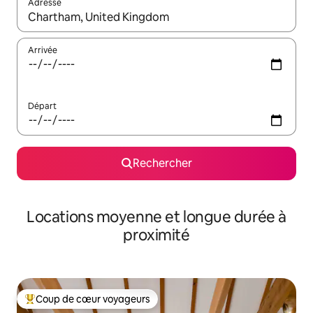
Adresse
Lorsque les résultats s'affichent, utilisez les flèches vers le hau
Arrivée
Départ
Rechercher
Locations moyenne et longue durée à
proximité
Coup de cœur voyageurs
Coups de cœur voyageurs les plus appréciés