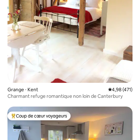
Grange ⋅ Kent
Évaluation moy
4,98 (471)
Charmant refuge romantique non loin de Canterbury
Coup de cœur voyageurs
Coups de cœur voyageurs les plus appréciés