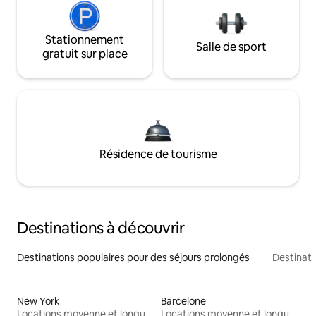
Stationnement
Salle de sport
gratuit sur place
Résidence de tourisme
Destinations à découvrir
Destinations populaires pour des séjours prolongés
Destinati
New York
Barcelone
Locations moyenne et longue durée
Locations moyenne et longue durée