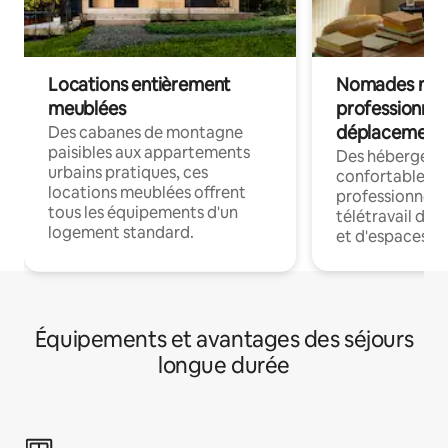
Locations entièrement
Nomades num
meublées
professionnel
déplacement
Des cabanes de montagne
paisibles aux appartements
Des hébergem
urbains pratiques, ces
confortables p
locations meublées offrent
professionnels
tous les équipements d'un
télétravail dis
logement standard.
et d'espaces de
Équipements et avantages des séjours
longue durée