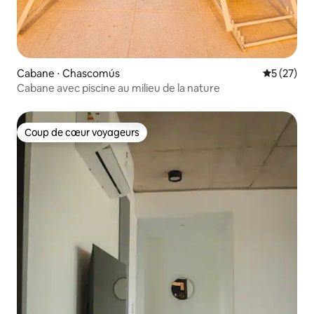
Cabane ⋅ Chascomús
Évaluation
5 (27)
Cabane avec piscine au milieu de la nature
Coup de cœur voyageurs
Coup de cœur voyageurs