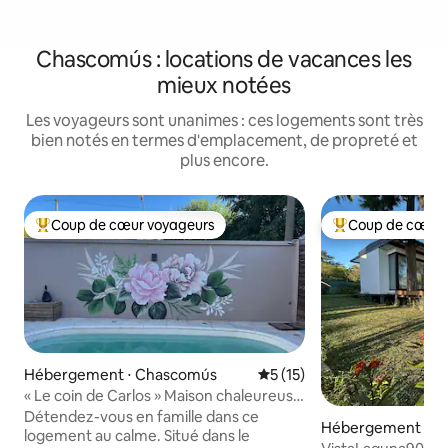
Chascomús : locations de vacances les
mieux notées
Les voyageurs sont unanimes : ces logements sont très
bien notés en termes d'emplacement, de propreté et
plus encore.
Coup de cœur voyageurs
Coup de cœur 
Coups de cœur voyageurs les plus appréciés
Coups de cœur vo
Hébergement ⋅ Chascomús
Évaluation moyenne sur la b
5 (15)
« Le coin de Carlos » Maison chaleureuse
à Chascomús
Détendez-vous en famille dans ce
Hébergement ⋅ C
logement au calme. Situé dans le