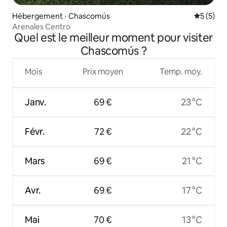
Hébergement ⋅ Chascomús
Évaluatio
5 (5)
Arenales Centro
Quel est le meilleur moment pour visiter
Chascomús ?
Mois
Prix moyen
Temp. moy.
Janv.
69 €
23 °C
Févr.
72 €
22 °C
Mars
69 €
21 °C
Avr.
69 €
17 °C
Mai
70 €
13 °C