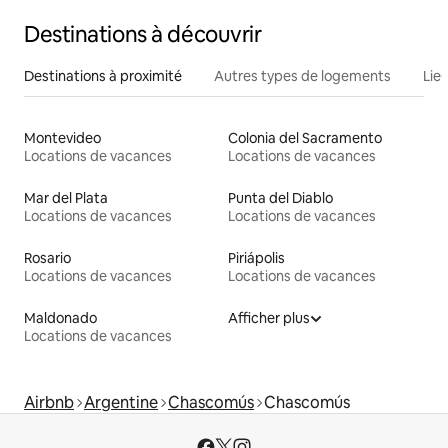
Destinations à découvrir
Destinations à proximité
Autres types de logements
Lie
Montevideo
Colonia del Sacramento
Locations de vacances
Locations de vacances
Mar del Plata
Punta del Diablo
Locations de vacances
Locations de vacances
Rosario
Piriápolis
Locations de vacances
Locations de vacances
Maldonado
Afficher plus
Locations de vacances
Airbnb
Argentine
Chascomús
Chascomús