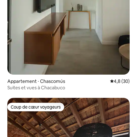
Appartement ⋅ Chascomús
Évaluation m
4,8 (30)
Suites et vues à Chacabuco
Coup de cœur voyageurs
Coup de cœur voyageurs