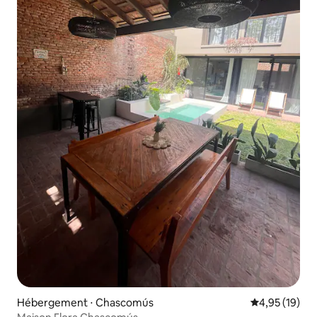
Hébergement ⋅ Chascomús
Évaluation mo
4,95 (19)