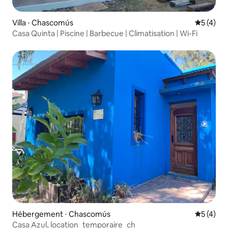
Villa ⋅ Chascomús
Évaluatio
5 (4)
Casa Quinta | Piscine | Barbecue | Climatisation | Wi-Fi
Hébergement ⋅ Chascomús
Évaluatio
5 (4)
Casa Azul, location_temporaire_ch