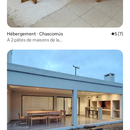
Hébergement ⋅ Chascomús
Évaluatio
5 (7)
À 2 pâtés de maisons de la
lagune | Centre | Barbecue | Wi-Fi