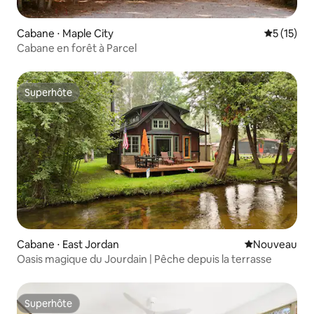
Cabane ⋅ Maple City
Évaluation
5 (15)
Cabane en forêt à Parcel
Superhôte
Superhôte
Cabane ⋅ East Jordan
Nouvel hébe
Nouveau
Oasis magique du Jourdain | Pêche depuis la terrasse
Superhôte
Superhôte