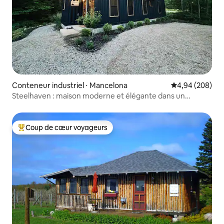
Conteneur industriel ⋅ Mancelona
Évaluation moy
4,94 (208)
Steelhaven : maison moderne et élégante dans un
conteneur maritime
Coup de cœur voyageurs
Coups de cœur voyageurs les plus appréciés