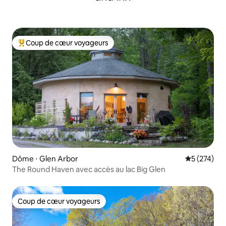
Coup de cœur voyageurs
Coups de cœur voyageurs les plus appréciés
Dôme ⋅ Glen Arbor
Évaluation 
5 (274)
The Round Haven avec accès au lac Big Glen
Coup de cœur voyageurs
Coup de cœur voyageurs