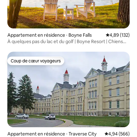
Appartement en résidence ⋅ Boyne Falls
Évaluation moy
4,89 (132)
À quelques pas du lac et du golf | Boyne Resort | Chiens
acceptés
Coup de cœur voyageurs
Coup de cœur voyageurs
Appartement en résidence ⋅ Traverse City
Évaluation moy
4,94 (566)