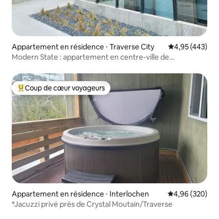
Appartement en résidence ⋅ Traverse City
Évaluation moy
4,95 (443)
Modern State : appartement en centre-ville de
TC/parking gratuit
Coup de cœur voyageurs
Coups de cœur voyageurs les plus appréciés
Appartement en résidence ⋅ Interlochen
Évaluation moy
4,96 (320)
*Jacuzzi privé près de Crystal Moutain/Traverse