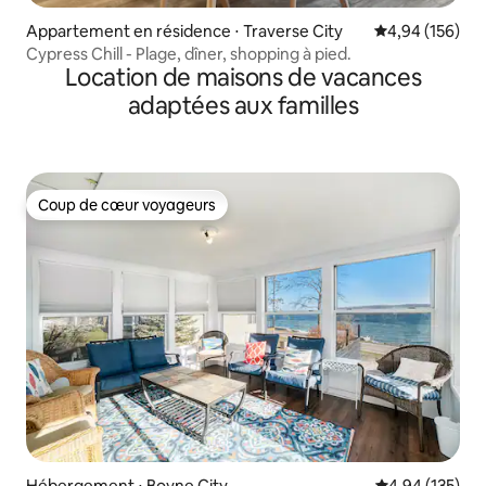
Appartement en résidence ⋅ Traverse City
Évaluation moy
4,94 (156)
Cypress Chill - Plage, dîner, shopping à pied.
Location de maisons de vacances
adaptées aux familles
Coup de cœur voyageurs
Coup de cœur voyageurs
Hébergement ⋅ Boyne City
Évaluation moy
4,94 (135)