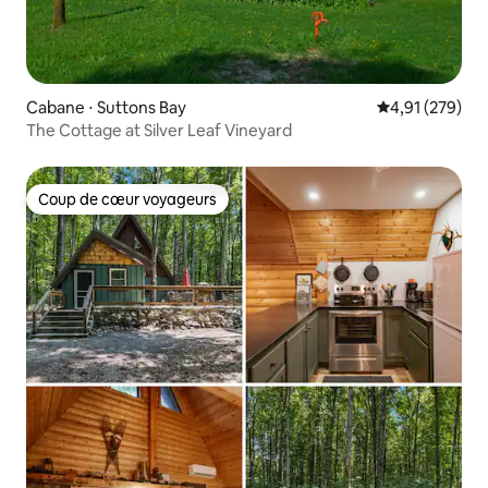
Cabane ⋅ Suttons Bay
Évaluation moy
4,91 (279)
The Cottage at Silver Leaf Vineyard
Coup de cœur voyageurs
Coup de cœur voyageurs