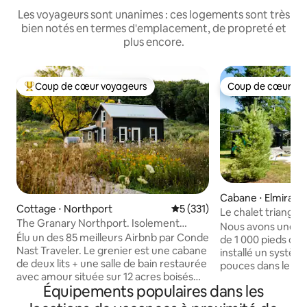
Les voyageurs sont unanimes : ces logements sont très
bien notés en termes d'emplacement, de propreté et
plus encore.
Coup de cœur voyageurs
Coup de cœur vo
Coups de cœur voyageurs les plus appréciés
Coup de cœur vo
Cabane ⋅ Elmira
Cottage ⋅ Northport
Évaluation moyenne sur la ba
5 (331)
Le chalet triangul
The Granary Northport. Isolement
Nous avons une be
moderne rustique
Élu un des 85 meilleurs Airbnb par Conde
de 1 000 pieds ca
Nast Traveler. Le grenier est une cabane
installé un systèm
de deux lits + une salle de bain restaurée
pouces dans le sal
avec amour située sur 12 acres boisés
trouve dans les lac
Équipements populaires dans les
avec une plage isolée du lac Michigan à
une escapade parfai
proximité. À quelques minutes en
Sentiers côte à cô