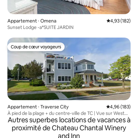
Appartement ⋅ Omena
Évaluation moy
4,93 (182)
Sunset Lodge -a*SUITE JARDIN
Coup de cœur voyageurs
Coup de cœur voyageurs
Appartement ⋅ Traverse City
Évaluation moy
4,96 (183)
À pied de la plage + du centre-ville de TC | Vue sur West
Autres superbes locations de vacances à
Bay
proximité de Chateau Chantal Winery
and Inn