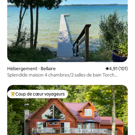
Hébergement ⋅ Bellaire
Évaluation moy
4,91 (101)
Splendide maison 4 chambres/2 salles de bain Torch
Lake/Bellaire, couchers de soleil
Coup de cœur voyageurs
Coups de cœur voyageurs les plus appréciés