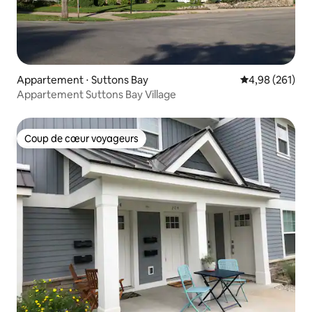
Appartement ⋅ Suttons Bay
Évaluation moy
4,98 (261)
Appartement Suttons Bay Village
Coup de cœur voyageurs
Coup de cœur voyageurs