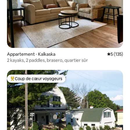
Appartement ⋅ Kalkaska
Évaluation 
5 (135)
2 kayaks, 2 paddles, brasero, quartier sûr
Coup de cœur voyageurs
Coups de cœur voyageurs les plus appréciés