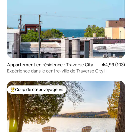
Appartement en résidence ⋅ Traverse City
Évaluation moy
4,99 (103)
Expérience dans le centre-ville de Traverse City II
Coup de cœur voyageurs
Coups de cœur voyageurs les plus appréciés