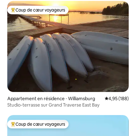
Coup de cœur voyageurs
Coups de cœur voyageurs les plus appréciés
Appartement en résidence ⋅ Williamsburg
Évaluation moy
4,95 (188)
Studio-terrasse sur Grand Traverse East Bay
Coup de cœur voyageurs
Coups de cœur voyageurs les plus appréciés