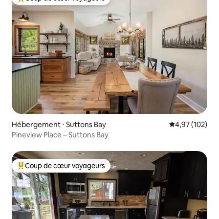
Coups de cœur voyageurs les plus appréciés
Hébergement ⋅ Suttons Bay
Évaluation moy
4,97 (102)
Pineview Place – Suttons Bay
Coup de cœur voyageurs
Coups de cœur voyageurs les plus appréciés