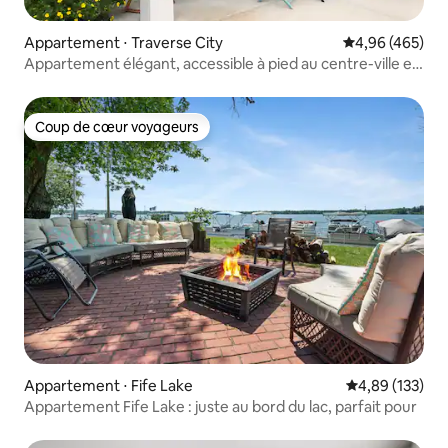
Appartement ⋅ Traverse City
Évaluation moy
4,96 (465)
Appartement élégant, accessible à pied au centre-ville et
à Munson
Coup de cœur voyageurs
Coup de cœur voyageurs
Appartement ⋅ Fife Lake
Évaluation moy
4,89 (133)
Appartement Fife Lake : juste au bord du lac, parfait pour