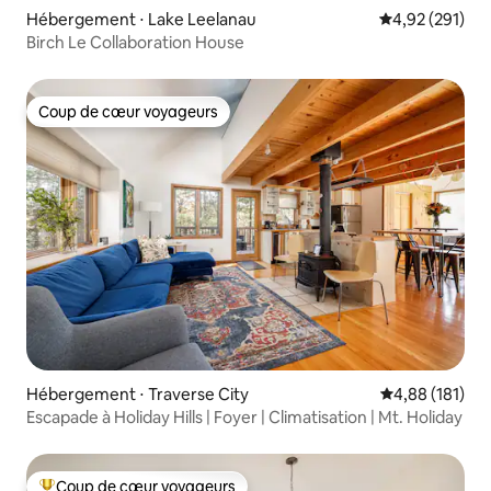
Hébergement ⋅ Lake Leelanau
Évaluation moy
4,92 (291)
Birch Le Collaboration House
Coup de cœur voyageurs
Coup de cœur voyageurs
Hébergement ⋅ Traverse City
Évaluation moy
4,88 (181)
Escapade à Holiday Hills | Foyer | Climatisation | Mt. Holiday
Coup de cœur voyageurs