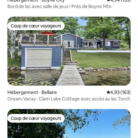
Bord de lac avec salle de jeux ! Près de Boyne Mtn
Coup de cœur voyageurs
Coup de cœur voyageurs
Hébergement ⋅ Bellaire
Évaluation moy
4,93 (163)
Dream Vacay : Clam Lake Cottage avec accès au lac Torch
Coup de cœur voyageurs
Coup de cœur voyageurs