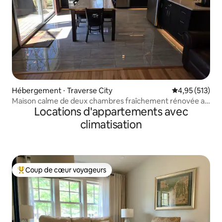
Hébergement ⋅ Traverse City
Évaluation moy
4,95 (513)
Maison calme de deux chambres fraîchement rénovée au
Locations d'appartements avec
bord d'un lac
climatisation
Coup de cœur voyageurs
Coups de cœur voyageurs les plus appréciés