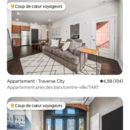
Coup de cœur voyageurs
Coups de cœur voyageurs les plus appréciés
Appartement ⋅ Traverse City
Évaluation moy
4,98 (104)
Appartement près des bars/centre-ville/TART
Coup de cœur voyageurs
Coups de cœur voyageurs les plus appréciés