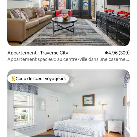
Appartement ⋅ Traverse City
Évaluation moy
4,96 (309)
Appartement spacieux au centre-ville dans une caserne
de pompiers historique
Coup de cœur voyageurs
Coups de cœur voyageurs les plus appréciés