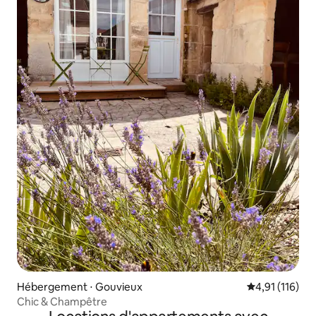
Hébergement ⋅ Gouvieux
Évaluation moy
4,91 (116)
Chic & Champêtre