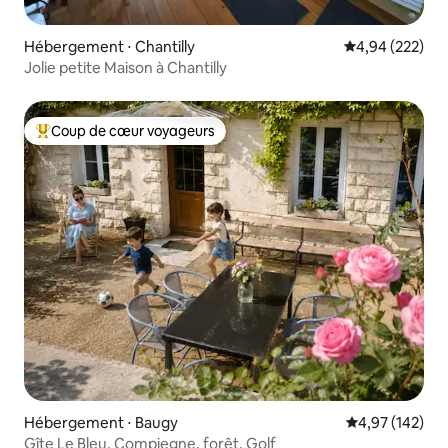
Hébergement ⋅ Chantilly
Évaluation moy
4,94 (222)
Jolie petite Maison à Chantilly
Coup de cœur voyageurs
Coups de cœur voyageurs les plus appréciés
Hébergement ⋅ Baugy
Évaluation moy
4,97 (142)
Gîte Le Bleu, Compiegne, forêt, Golf