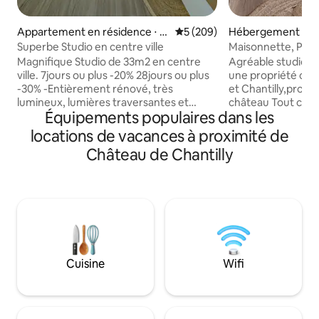
Appartement en résidence ⋅ C
Évaluation moyenne sur la ba
5 (209)
Hébergement ⋅ Avi
ompiègne
éonard
Superbe Studio en centre ville
Maisonnette, Parc
CDG, Chantilly.
Magnifique Studio de 33m2 en centre
Agréable studio i
ville. 7jours ou plus -20% 28jours ou plus
une propriété calm
-30% -Entièrement rénové, très
et Chantilly,proc
lumineux, lumières traversantes et
château Tout confort • Cuisine éq
Équipements populaires dans les
logement sur équipé. -Petit déjeuner
réfrigérateur-cong
inclus pour votre première nuit. -Lit
vitrocéramique, mi
locations de vacances à proximité de
parapluie 👶🏻 -Netflix -Internet Fibre -
cafetière, bouilloi
Château de Chantilly
Situé dans une ruelle paisible, en sens
pour cuisiner. • L
unique, collée au centre ville ainsi qu’au
pour des nuits con
château. -Ruelle avec stationnement
plat et Wi-Fi gratui
payant et parking du château à 100m
douche, sèche-se
gratuit. -À pieds: 2mins du château et du
suspendu Jardin, terrasse et parking
centre ville. 10mins de la gare
gratuit. Arrivée 
Cuisine
Wifi