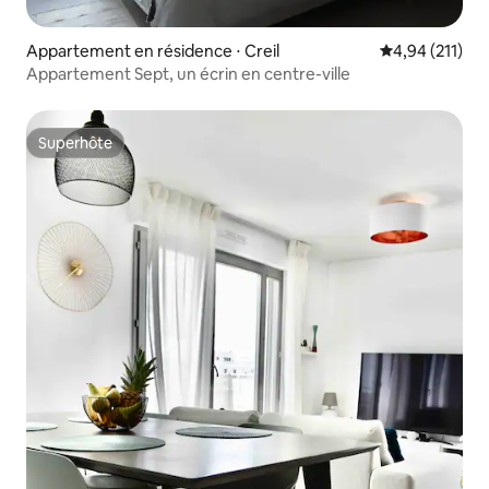
Appartement en résidence ⋅ Creil
Évaluation moy
4,94 (211)
Appartement Sept, un écrin en centre-ville
Superhôte
Superhôte