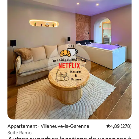
Appartement ⋅ Villeneuve-la-Garenne
Évaluation moy
4,89 (278)
Suite Ramo