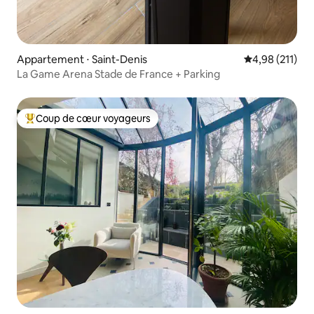
Appartement ⋅ Saint-Denis
Évaluation moy
4,98 (211)
La Game Arena Stade de France + Parking
Coup de cœur voyageurs
Coups de cœur voyageurs les plus appréciés