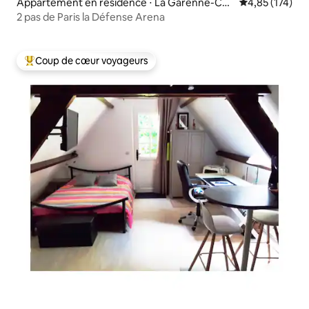
Appartement en résidence ⋅ La Garenne-Col
Évaluation moy
4,85 (174)
ombes
2 pas de Paris la Défense Arena
Coup de cœur voyageurs
Coups de cœur voyageurs les plus appréciés