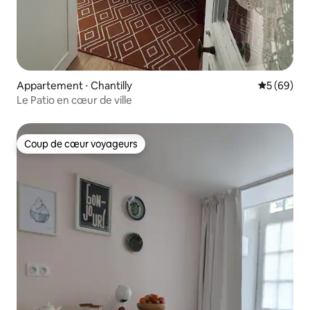
Appartement ⋅ Chantilly
Évaluation
5 (69)
Le Patio en cœur de ville
Coup de cœur voyageurs
Coup de cœur voyageurs