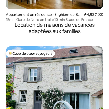
Appartement en résidence ⋅ Enghien-les-Bai
Évaluation moy
4,92 (100)
ns
15min Gare du Nord en train/10 min Stade de France
Location de maisons de vacances
adaptées aux familles
Coup de cœur voyageurs
Coups de cœur voyageurs les plus appréciés