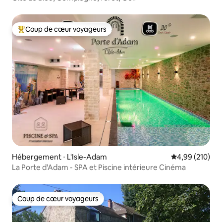
Coup de cœur voyageurs
Coups de cœur voyageurs les plus appréciés
Hébergement ⋅ L'Isle-Adam
Évaluation moy
4,99 (210)
La Porte d'Adam - SPA et Piscine intérieure Cinéma
Coup de cœur voyageurs
Coup de cœur voyageurs