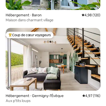
Hébergement ⋅ Baron
Évaluation moy
4,98 (120)
Maison dans charmant village
Coup de cœur voyageurs
Coups de cœur voyageurs les plus appréciés
Hébergement ⋅ Germigny-l'Évêque
Évaluation moy
4,97 (116)
Aux p'tits loups