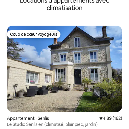
Locations d'appartements avec
climatisation
Coup de cœur voyageurs
Coup de cœur voyageurs
Appartement ⋅ Senlis
Évaluation moy
4,89 (162)
Le Studio Senlisien (climatisé, plainpied, jardin)