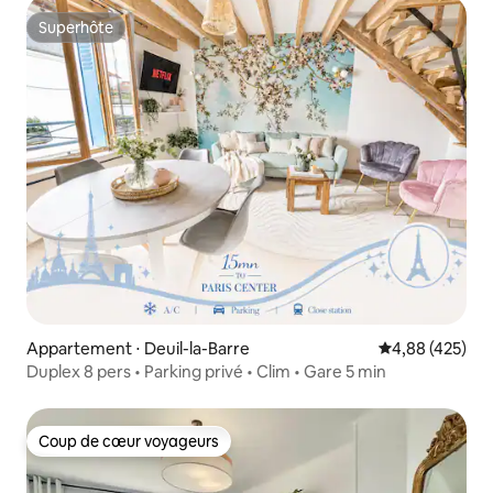
Superhôte
Superhôte
Appartement ⋅ Deuil-la-Barre
Évaluation moy
4,88 (425)
Duplex 8 pers • Parking privé • Clim • Gare 5 min
Coup de cœur voyageurs
Coup de cœur voyageurs