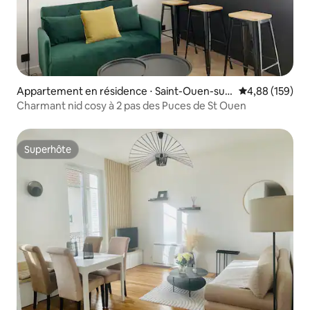
Appartement en résidence ⋅ Saint-Ouen-sur-
Évaluation moy
4,88 (159)
Seine
Charmant nid cosy à 2 pas des Puces de St Ouen
Superhôte
Superhôte