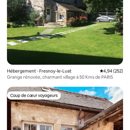
Hébergement ⋅ Fresnoy-le-Luat
Évaluation moy
4,94 (252)
Grange rénovée, charmant village à 50 Kms de PARIS
Coup de cœur voyageurs
Coup de cœur voyageurs