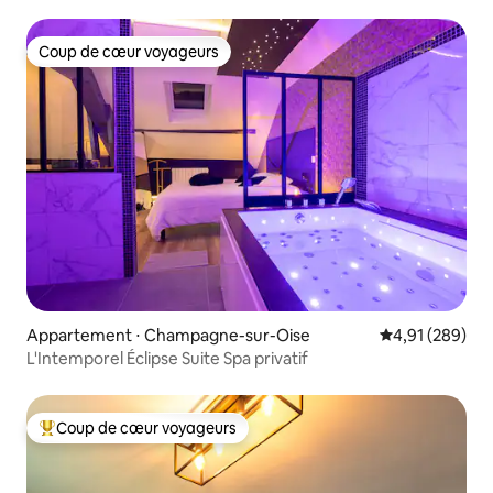
Coup de cœur voyageurs
Coup de cœur voyageurs
Appartement ⋅ Champagne-sur-Oise
Évaluation moy
4,91 (289)
L'Intemporel Éclipse Suite Spa privatif
Coup de cœur voyageurs
Coups de cœur voyageurs les plus appréciés