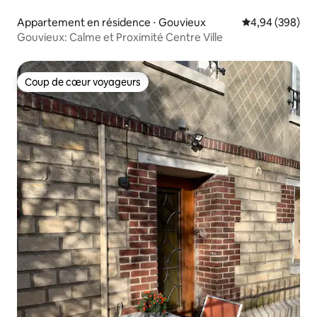
Appartement en résidence ⋅ Gouvieux
Évaluation moy
4,94 (398)
Gouvieux: Calme et Proximité Centre Ville
Coup de cœur voyageurs
Coup de cœur voyageurs