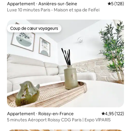
Appartement ⋅ Asnières-sur-Seine
Évaluation 
5 (128)
Luxe 10 minutes Paris - Maison et spa de Feifei
Coup de cœur voyageurs
Coup de cœur voyageurs
Appartement ⋅ Roissy-en-France
Évaluation moy
4,95 (122)
5 minutes Aéroport Roissy CDG Paris | Expo VlPARlS