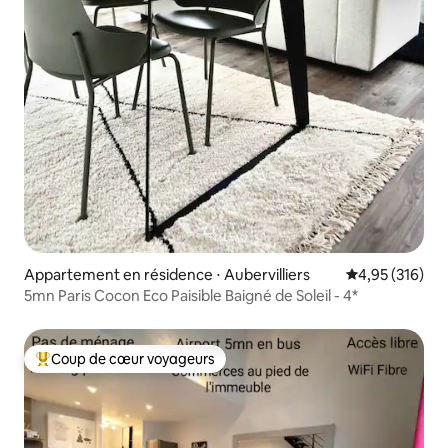
Appartement en résidence ⋅ Aubervilliers
Évaluation moy
4,95 (316)
5mn Paris Cocon Eco Paisible Baigné de Soleil - 4*
Coup de cœur voyageurs
Coups de cœur voyageurs les plus appréciés