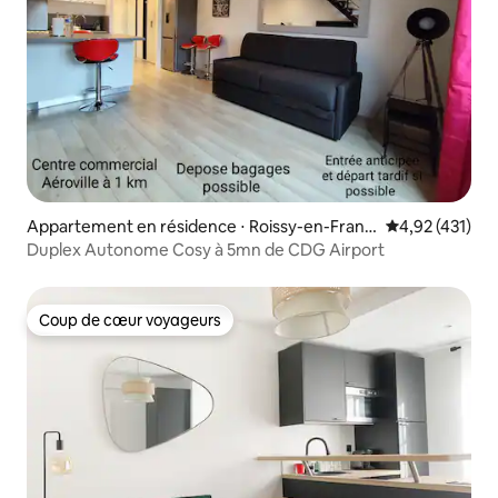
Appartement en résidence ⋅ Roissy-en-Franc
Évaluation moy
4,92 (431)
e
Duplex Autonome Cosy à 5mn de CDG Airport
Coup de cœur voyageurs
Coup de cœur voyageurs