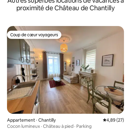
Autres superbes locations de vacances à
proximité de Château de Chantilly
Coup de cœur voyageurs
Coup de cœur voyageurs
Appartement ⋅ Chantilly
Évaluation mo
4,89 (27)
Cocon lumineux · Château à pied · Parking