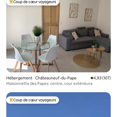
Coup de cœur voyageurs
Coups de cœur voyageurs les plus appréciés
Hébergement ⋅ Châteauneuf-du-Pape
Évaluation moy
4,93 (107)
Maisonnette des Papes: centre, cour extérieure
Coup de cœur voyageurs
Coups de cœur voyageurs les plus appréciés