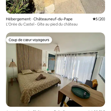
Hébergement ⋅ Châteauneuf-du-Pape
Évaluation
5 (20)
L'Orée du Castel - Gîte au pied du château
Coup de cœur voyageurs
Coup de cœur voyageurs