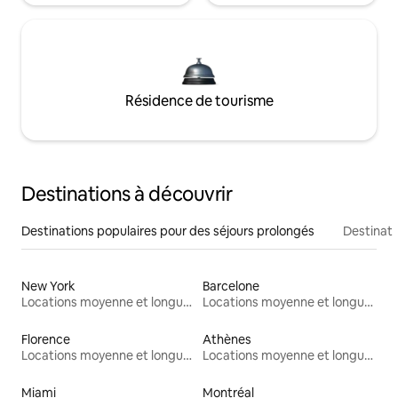
Résidence de tourisme
Destinations à découvrir
Destinations populaires pour des séjours prolongés
Destinati
New York
Barcelone
Locations moyenne et longue durée
Locations moyenne et longue durée
Florence
Athènes
Locations moyenne et longue durée
Locations moyenne et longue durée
Miami
Montréal