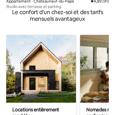
Appartement ⋅ Châteauneuf-du-Pape
Évaluation mo
4,89 (91)
Studio avec terrasse et parking
Le confort d'un chez-soi et des tarifs
mensuels avantageux
Locations entièrement
Nomades num