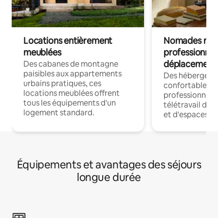
Locations entièrement
Nomades num
meublées
professionnel
déplacement
Des cabanes de montagne
paisibles aux appartements
Des hébergem
urbains pratiques, ces
confortables p
locations meublées offrent
professionnels
tous les équipements d'un
télétravail dis
logement standard.
et d'espaces de
Équipements et avantages des séjours
longue durée