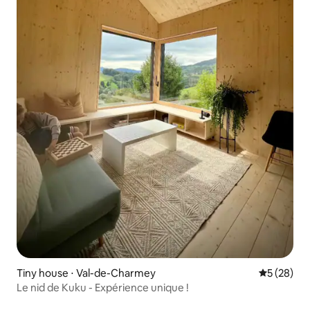
Tiny house ⋅ Val-de-Charmey
Évaluation
5 (28)
Le nid de Kuku - Expérience unique !