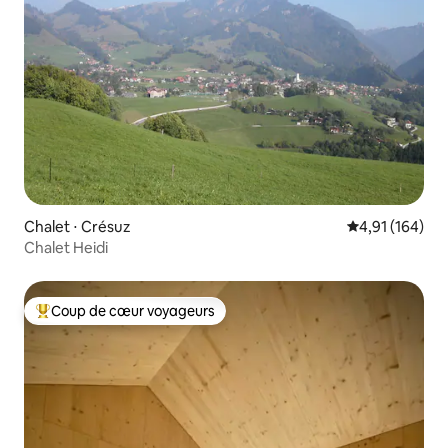
Chalet ⋅ Crésuz
Évaluation moy
4,91 (164)
Chalet Heidi
Coup de cœur voyageurs
Coups de cœur voyageurs les plus appréciés