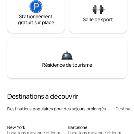
Stationnement
Salle de sport
gratuit sur place
Résidence de tourisme
Destinations à découvrir
Destinations populaires pour des séjours prolongés
Destinati
New York
Barcelone
Locations moyenne et longue durée
Locations moyenne et longue durée